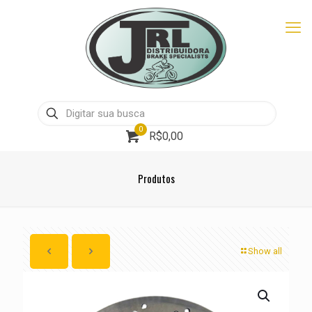
0
R$0,00
Produtos
Show all