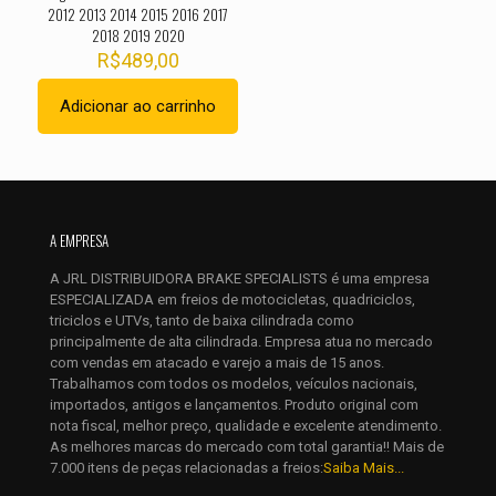
2012 2013 2014 2015 2016 2017
2018 2019 2020
R$
489,00
Adicionar ao carrinho
Nome
*
E-
mail
*
A EMPRESA
Salvar meus dados neste navegador para a próxima vez que
A JRL DISTRIBUIDORA BRAKE SPECIALISTS é uma empresa
eu comentar.
ESPECIALIZADA em freios de motocicletas, quadriciclos,
triciclos e UTVs, tanto de baixa cilindrada como
principalmente de alta cilindrada. Empresa atua no mercado
com vendas em atacado e varejo a mais de 15 anos.
Trabalhamos com todos os modelos, veículos nacionais,
importados, antigos e lançamentos. Produto original com
nota fiscal, melhor preço, qualidade e excelente atendimento.
As melhores marcas do mercado com total garantia!! Mais de
7.000 itens de peças relacionadas a freios:
Saiba Mais...