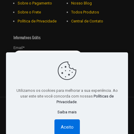
Sobre o Pagamento
Nosso Blog
Sobre o Frete
Todos Produtos
Política de Privacidade
Central de Contato
Informativos Grátis
Email*
Utilizamos os cookies para melhorar a sua experiência. Ao
usar este site você concorda com nossas
Políticas de
Privacidade
.
© 2018 - 2026 Todos os Direitos reservados a JRL
Saiba mais
Distribuidora Ltda - CNPJ: 16757010/0001-06. | Desenvolvido
por:
Websites Br
Aceito