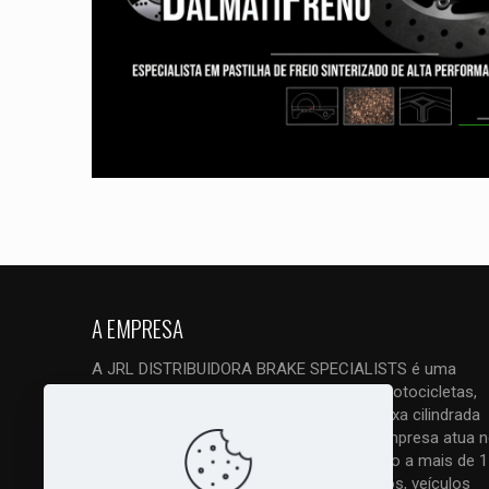
A EMPRESA
A JRL DISTRIBUIDORA BRAKE SPECIALISTS é uma
empresa ESPECIALIZADA em freios de motocicletas,
quadriciclos, triciclos e UTVs, tanto de baixa cilindrada
como principalmente de alta cilindrada. Empresa atua 
mercado com vendas em atacado e varejo a mais de 1
anos. Trabalhamos com todos os modelos, veículos