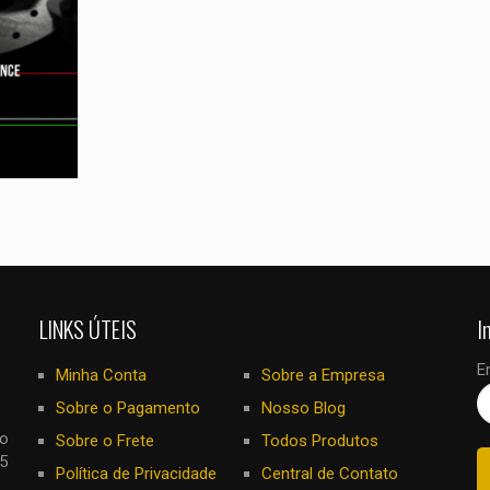
LINKS ÚTEIS
I
E
Minha Conta
Sobre a Empresa
Sobre o Pagamento
Nosso Blog
no
Sobre o Frete
Todos Produtos
5
Política de Privacidade
Central de Contato