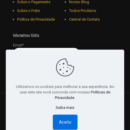
Sobre o Pagamento
Nosso Blog
Sobre o Frete
Todos Produtos
Política de Privacidade
Central de Contato
Informativos Grátis
Email*
Utilizamos os cookies para melhorar a sua experiência. Ao
usar este site você concorda com nossas
Políticas de
Privacidade
.
© 2018 - 2026 Todos os Direitos reservados a JRL
Saiba mais
Distribuidora Ltda - CNPJ: 16757010/0001-06. | Desenvolvido
por:
Websites Br
Aceito