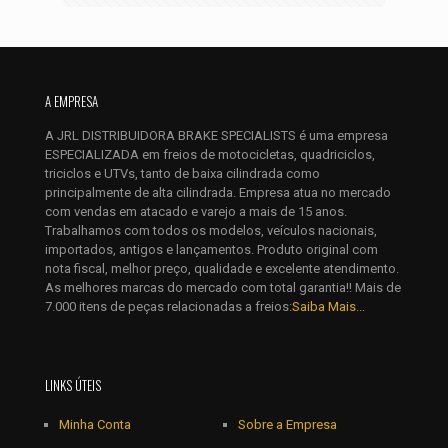
A EMPRESA
A JRL DISTRIBUIDORA BRAKE SPECIALISTS é uma empresa
ESPECIALIZADA em freios de motocicletas, quadriciclos,
triciclos e UTVs, tanto de baixa cilindrada como
principalmente de alta cilindrada. Empresa atua no mercado
com vendas em atacado e varejo a mais de 15 anos.
Trabalhamos com todos os modelos, veículos nacionais,
importados, antigos e lançamentos. Produto original com
nota fiscal, melhor preço, qualidade e excelente atendimento.
As melhores marcas do mercado com total garantia!! Mais de
7.000 itens de peças relacionadas a freios:
Saiba Mais...
LINKS ÚTEIS
Minha Conta
Sobre a Empresa