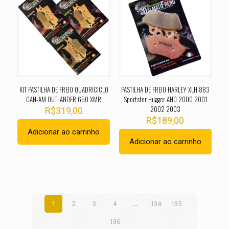
KIT PASTILHA DE FREIO QUADRICICLO
PASTILHA DE FREIO HARLEY XLH 883
CAN-AM OUTLANDER 650 XMR
Sportster Hugger ANO 2000 2001
2002 2003
R$
319,00
R$
189,00
Adicionar ao carrinho
Adicionar ao carrinho
1
2
3
4
…
134
135
136