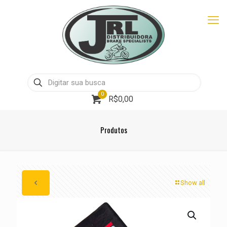
0
R$0,00
Produtos
Show all