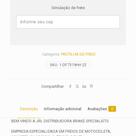
XVS
Simulação de frete
950
Midnight
Star
ANO
2012
2013
2014
2015
Categoria:
PASTILHA DE FREIO
2016
quantidade
SKU:
1-DF7319HH 22
Compartilhar
Descrição
Informação adicional
Avaliações
0
BEM VINDO A JRL DISTRIBUIDORA BRAKE SPECIALISTS
EMPRESA ESPECIALIZADA EM FREIOS DE MOTOCICLETA,