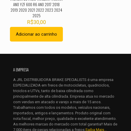
ANO YZF 600 R6 ANO 2017 2018
2019 2020 2021 2022 2023 2024
2025
R$
30,00
Adicionar ao carrinho
Nome
*
A EMPRESA
E-
mail
*
A JRL DISTRIBUIDORA BRAKE SPECIALISTS é uma empresa
Salvar meus dados neste navegador para a próxima vez que
ESPECIALIZADA em freios de motocicletas, quadriciclos,
eu comentar.
triciclos e UTVs, tanto de baixa cilindrada como
principalmente de alta cilindrada. Empresa atua no mercado
com vendas em atacado e varejo a mais de 15 anos.
Trabalhamos com todos os modelos, veículos nacionais,
importados, antigos e lançamentos. Produto original com
nota fiscal, melhor preço, qualidade e excelente atendimento.
As melhores marcas do mercado com total garantia!! Mais de
7.000 itens de peças relacionadas a freios:
Saiba Mais...