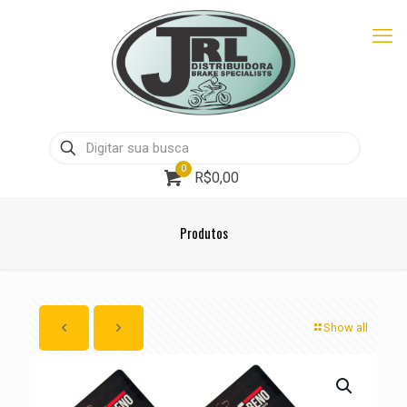
0
R$0,00
Produtos
Show all