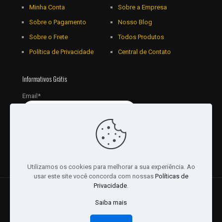
Minha Conta
Sobre a Empresa
Sobre o Pagamento
Nosso Blog
Sobre o Frete
Todos Produtos
Política de Privacidade
Central de Contato
Informativos Grátis
Email*
Utilizamos os cookies para melhorar a sua experiência. Ao
usar este site você concorda com nossas
Políticas de
Privacidade
.
© 2018 - 2026 Todos os Direitos reservados a JRL
Saiba mais
Distribuidora Ltda - CNPJ: 16757010/0001-06. | Desenvolvido
por:
Websites Br