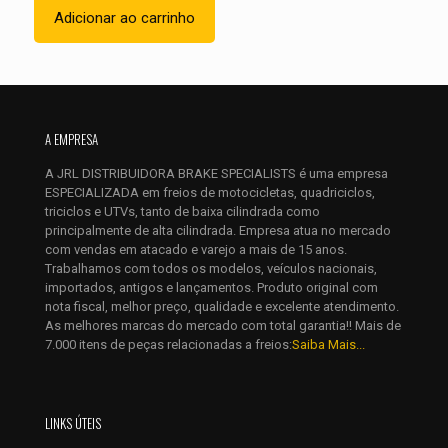
Adicionar ao carrinho
Nome
*
A EMPRESA
E-
mail
*
A JRL DISTRIBUIDORA BRAKE SPECIALISTS é uma empresa
ESPECIALIZADA em freios de motocicletas, quadriciclos,
Salvar meus dados neste navegador para a próxima vez que
triciclos e UTVs, tanto de baixa cilindrada como
eu comentar.
principalmente de alta cilindrada. Empresa atua no mercado
com vendas em atacado e varejo a mais de 15 anos.
Trabalhamos com todos os modelos, veículos nacionais,
importados, antigos e lançamentos. Produto original com
nota fiscal, melhor preço, qualidade e excelente atendimento.
As melhores marcas do mercado com total garantia!! Mais de
7.000 itens de peças relacionadas a freios:
Saiba Mais...
LINKS ÚTEIS