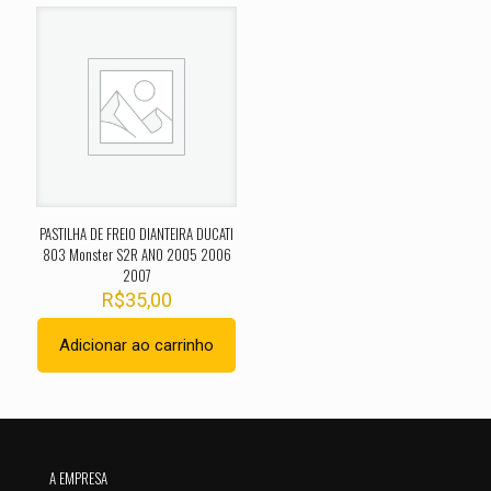
2019”
O seu endereço de e-mail não será publicado.
Campos
obrigatórios são marcados com
*
Sua avaliação
*
1 de 5
2 de 5
3 de 5
4 de 5
5 de 
estrelas
estrelas
estrelas
estrelas
estrel
PASTILHA DE FREIO DIANTEIRA DUCATI
803 Monster S2R ANO 2005 2006
2007
R$
35,00
Adicionar ao carrinho
Nome
*
A EMPRESA