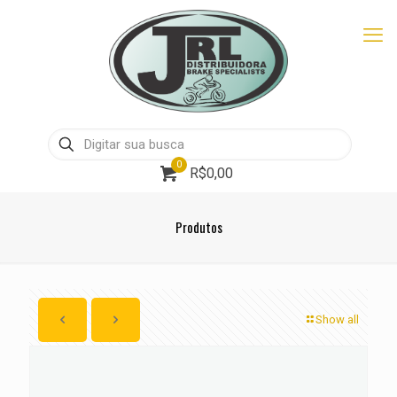
0
R$0,00
Produtos
Show all