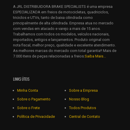
E-
A JRL DISTRIBUIDORA BRAKE SPECIALISTS é uma empresa
mail
*
ESPECIALIZADA em freios de motocicletas, quadriciclos,
Salvar meus dados neste navegador para a próxima vez que
triciclos e UTVs, tanto de baixa cilindrada como
eu comentar.
principalmente de alta cilindrada. Empresa atua no mercado
com vendas em atacado e varejo a mais de 15 anos.
Trabalhamos com todos os modelos, veículos nacionais,
importados, antigos e lançamentos. Produto original com
nota fiscal, melhor preço, qualidade e excelente atendimento.
As melhores marcas do mercado com total garantia!! Mais de
7.000 itens de peças relacionadas a freios:
Saiba Mais...
LINKS ÚTEIS
Minha Conta
Sobre a Empresa
Sobre o Pagamento
Nosso Blog
Sobre o Frete
Todos Produtos
Política de Privacidade
Central de Contato