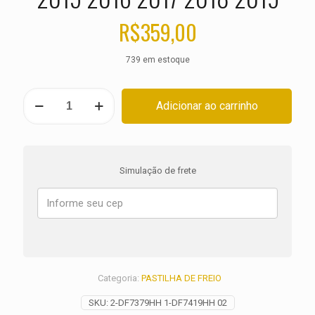
R$
359,00
739 em estoque
KIT
Adicionar ao carrinho
PASTILHA
DE
FREIO
SUZUKI
DL
Simulação de frete
1000
V-
Strom
ano
2014
2015
2016
2017
Categoria:
PASTILHA DE FREIO
2018
2019
SKU:
2-DF7379HH 1-DF7419HH 02
quantidade