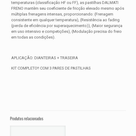
temperaturas (classificação HF ou FF), as pastilhas DALMATI
FRENO mantêm seu coeficiente de fricção elevado mesmo após
múltiplas frenagens intensas, proporcionando: (Frenagem
consistente em qualquer temperatura), (Resistência ao fading
(perda de eficiência por superaquecimento)), (Maior segurança
em uso intensivo e competições), (Modulação precisa do freio
em todas as condições).
APLICAÇÃO: DIANTEIRAS + TRASEIRA
KIT COMPLETO!! COM 3 PARES DE PASTILHAS
Avaliações
Peso
0,850 kg
Não há avaliações ainda.
Dimensões
15 × 15 × 5 cm
Seja o primeiro a avaliar “KIT PASTILHA
DE FREIO SUZUKI DL 1000 V-Strom ano
Produtos relacionados
2014 2015 2016 2017 2018 2019”
O seu endereço de e-mail não será publicado.
Campos