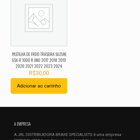
obrigatórios são marcados com
*
Sua avaliação
*
1 de 5
2 de 5
3 de 5
4 de 5
5 de 
estrelas
estrelas
estrelas
estrelas
estrel
PASTILHA DE FREIO TRASEIRA SUZUKI
GSX-R 1000 R ANO 2017 2018 2019
2020 2021 2022 2023 2024
R$
30,00
Adicionar ao carrinho
Nome
*
E-
A EMPRESA
mail
*
A JRL DISTRIBUIDORA BRAKE SPECIALISTS é uma empresa
Salvar meus dados neste navegador para a próxima vez que