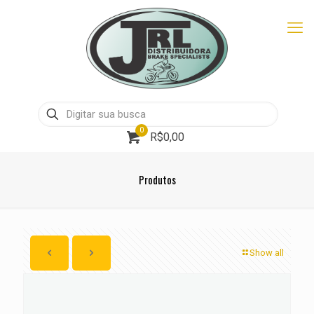
0
R$0,00
Produtos
Show all