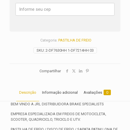
XCX
ANO
2018
2019
2020
quantidade
Categoria:
PASTILHA DE FREIO
SKU:
2-DF7630HH 1-DF7214HH 03
Compartilhar
Descrição
Informação adicional
Avaliações
0
BEM VINDO A JRL DISTRIBUIDORA BRAKE SPECIALISTS
EMPRESA ESPECIALIZADA EM FREIOS DE MOTOCICLETA,
SCOOTER, QUADRICICLO, TRICICLO E UTV.
PASTILHA DE FREIO / DISCO DE FREIO / SAPATA PATIM LONA DE