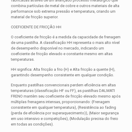
fabricadas através de um avançado processo metalúrgico que
combina partículas de metal de cobre e outros materiais de alta
performance sob extrema pressão e temperatura, criando um
material de fricção superior.
COEFICIENTE DE FRICÇÃO HH
O coeficiente de fricção é a medida da capacidade de frenagem
de uma pastilha. A classificação HH representa o mais alto nível
de desempenho disponível no mercado, indicando um
coeficiente de fricção elevado e constante mesmo em altas
temperaturas.
HH significa: Alta fricção a frio (H) e Alta fricção a quente (H),
garantindo desempenho consistente em qualquer condição.
Enquanto pastilhas convencionais perdem eficiência em altas
temperaturas (classificação HF ou FF), as pastilhas DALMATI
FRENO mantêm seu coeficiente de fricção elevado mesmo após
múltiplas frenagens intensas, proporcionando: (Frenagem
consistente em qualquer temperatura), (Resistência ao fading
(perda de eficiência por superaquecimento)), (Maior segurança
em uso intensivo e competições), (Modulação precisa do freio
em todas as condições).