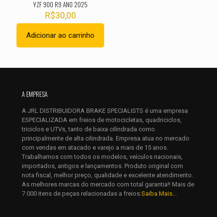
YZF 900 R9 ANO 2025
R$
30,00
Adicionar ao carrinho
Nome
*
A EMPRESA
E-
mail
*
A JRL DISTRIBUIDORA BRAKE SPECIALISTS é uma empresa
ESPECIALIZADA em freios de motocicletas, quadriciclos,
Salvar meus dados neste navegador para a próxima vez que
triciclos e UTVs, tanto de baixa cilindrada como
eu comentar.
principalmente de alta cilindrada. Empresa atua no mercado
com vendas em atacado e varejo a mais de 15 anos.
Trabalhamos com todos os modelos, veículos nacionais,
importados, antigos e lançamentos. Produto original com
nota fiscal, melhor preço, qualidade e excelente atendimento.
As melhores marcas do mercado com total garantia!! Mais de
7.000 itens de peças relacionadas a freios:
Saiba Mais...