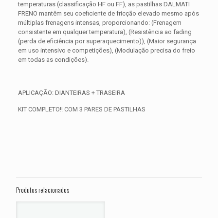
temperaturas (classificação HF ou FF), as pastilhas DALMATI
FRENO mantêm seu coeficiente de fricção elevado mesmo após
múltiplas frenagens intensas, proporcionando: (Frenagem
consistente em qualquer temperatura), (Resistência ao fading
(perda de eficiência por superaquecimento)), (Maior segurança
em uso intensivo e competições), (Modulação precisa do freio
em todas as condições).
APLICAÇÃO: DIANTEIRAS + TRASEIRA
KIT COMPLETO!! COM 3 PARES DE PASTILHAS
Avaliações
Peso
0,850 kg
Não há avaliações ainda.
Dimensões
15 × 15 × 5 cm
Seja o primeiro a avaliar “KIT PASTILHA
DE FREIO TRIUMPH TIGER 1200 XRX
Produtos relacionados
Low ANO 2018 2019 2020”
O seu endereço de e-mail não será publicado.
Campos