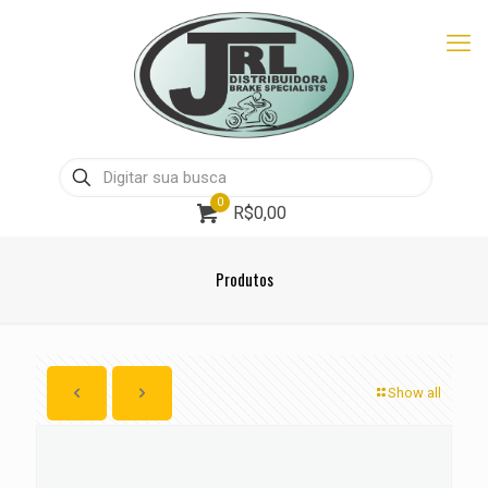
0
R$0,00
Produtos
Show all