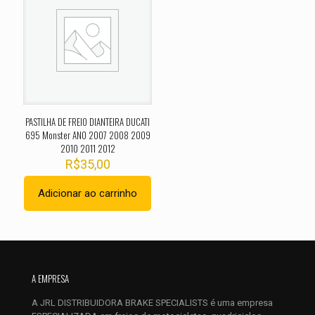
obrigatórios são marcados com
*
Sua avaliação
*
1 de 5
2 de 5
3 de 5
4 de 5
5 de 
estrelas
estrelas
estrelas
estrelas
estrel
PASTILHA DE FREIO DIANTEIRA DUCATI
695 Monster ANO 2007 2008 2009
2010 2011 2012
R$
35,00
Adicionar ao carrinho
Nome
*
E-
A EMPRESA
mail
*
A JRL DISTRIBUIDORA BRAKE SPECIALISTS é uma empresa
Salvar meus dados neste navegador para a próxima vez que