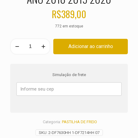
R$
389,00
772 em estoque
KIT
Adicionar ao carrinho
PASTILHA
DE
FREIO
TRIUMPH
TIGER
Simulação de frete
1200
XRX
Low
ANO
2018
2019
2020
quantidade
Categoria:
PASTILHA DE FREIO
SKU:
2-DF7630HH 1-DF7214HH 07