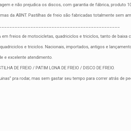
gem e não prejudica os discos, com garantia de fábrica, produto 100
ormas da ABNT. Pastilhas de freio são fabricadas totalmente sem a
______________________________________________
eios de motocicletas, quadriciclos e triciclos, tanto de baixa cil
driciclos e triciclos. Nacionais, importados, antigos e lançament
ade e excelente atendimento.
PASTILHA DE FREIO / PATIM LONA DE FREIO / DISCO DE FREIO.
nas” pra rodar, mas sem gastar seu tempo para correr atrás de peç
Avaliações
nda.