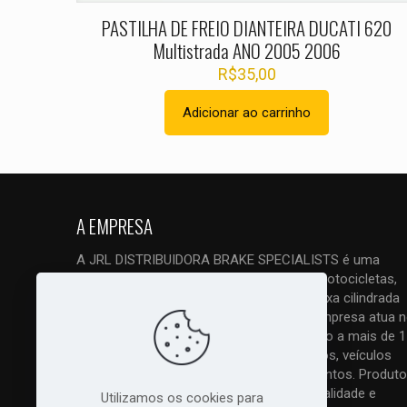
PASTILHA DE FREIO DIANTEIRA DUCATI 620
Multistrada ANO 2005 2006
R$
35,00
Adicionar ao carrinho
A EMPRESA
A JRL DISTRIBUIDORA BRAKE SPECIALISTS é uma
empresa ESPECIALIZADA em freios de motocicletas,
quadriciclos, triciclos e UTVs, tanto de baixa cilindrada
como principalmente de alta cilindrada. Empresa atua 
mercado com vendas em atacado e varejo a mais de 1
anos. Trabalhamos com todos os modelos, veículos
nacionais, importados, antigos e lançamentos. Produto
original com nota fiscal, melhor preço, qualidade e
Utilizamos os cookies para