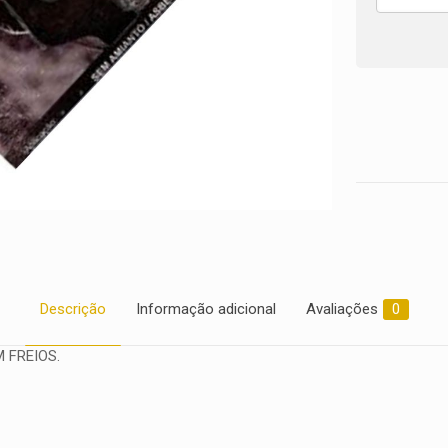
2000
2001
2002
2003
2004
2005
2006
2007
2008
2009
2010
2011
2012
2013
2014
Descrição
Informação adicional
Avaliações
0
2015
quantidade
 FREIOS.