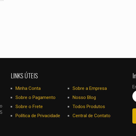
eu comentar.
LINKS ÚTEIS
I
E
Minha Conta
Sobre a Empresa
Sobre o Pagamento
Nosso Blog
no
Sobre o Frete
Todos Produtos
5
Política de Privacidade
Central de Contato