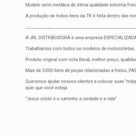
Modelo semi metálica de ótima qualidade extrema frena
A produção de todos itens da TK é feita dentro das n
________________________________________
A JRL DISTRIBUIDORA é uma empresa ESPECIALIZADA em fr
Trabalhamos com todos os modelos de motocicletas, qua
Produto original com nota fiscal, melhor preço, qualid
Mais de 5.000 itens de peças relacionadas a freios, 
Queremos ajudar nossos clientes a colocar suas “máqui
quer que você esteja.
“Jesus cristo é o caminho a verdade e a vida”
Peso
Não há avaliações ai
Dimensões