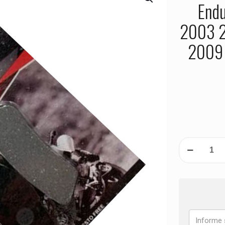
End
2003 
2009 
PASTILHA
D
FREIO
KTM
EXC
125
Enduro
1999