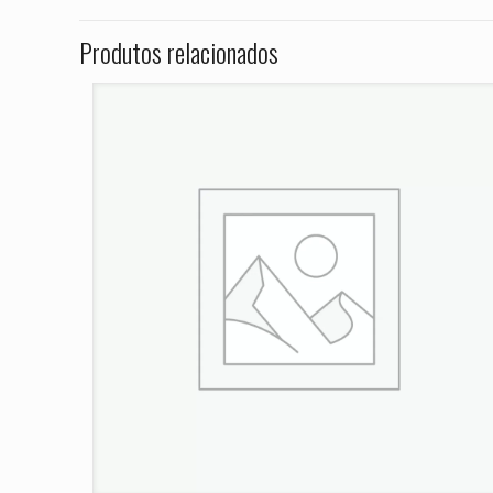
Seja o primei
2000 2001 20
Produtos relacionados
2013 2014 20
O seu endereço de e
Sua avaliação
*
Nome
*