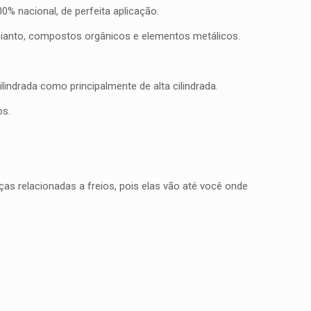
% nacional, de perfeita aplicação.
mianto, compostos orgânicos e elementos metálicos.
indrada como principalmente de alta cilindrada.
os.
as relacionadas a freios, pois elas vão até você onde
0,300 kg
15 × 15 × 5 cm