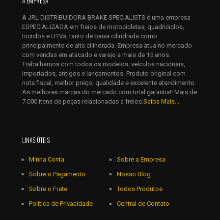
A EMPRESA
Salvar meus dados neste navegador para a próxima vez que
A JRL DISTRIBUIDORA BRAKE SPECIALISTS é uma empresa
eu comentar.
ESPECIALIZADA em freios de motocicletas, quadriciclos,
triciclos e UTVs, tanto de baixa cilindrada como
principalmente de alta cilindrada. Empresa atua no mercado
com vendas em atacado e varejo a mais de 15 anos.
Trabalhamos com todos os modelos, veículos nacionais,
importados, antigos e lançamentos. Produto original com
nota fiscal, melhor preço, qualidade e excelente atendimento.
As melhores marcas do mercado com total garantia!! Mais de
7.000 itens de peças relacionadas a freios:
Saiba Mais...
LINKS ÚTEIS
Minha Conta
Sobre a Empresa
Sobre o Pagamento
Nosso Blog
Sobre o Frete
Todos Produtos
Política de Privacidade
Central de Contato