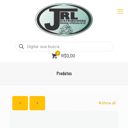
0
R$0,00
Produtos
Show all