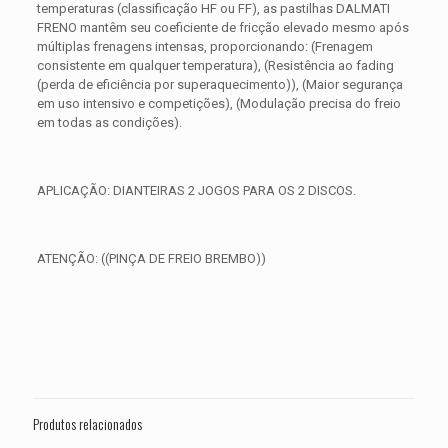
temperaturas (classificação HF ou FF), as pastilhas DALMATI
FRENO mantêm seu coeficiente de fricção elevado mesmo após
múltiplas frenagens intensas, proporcionando: (Frenagem
consistente em qualquer temperatura), (Resistência ao fading
(perda de eficiência por superaquecimento)), (Maior segurança
em uso intensivo e competições), (Modulação precisa do freio
em todas as condições).
APLICAÇÃO: DIANTEIRAS 2 JOGOS PARA OS 2 DISCOS.
ATENÇÃO: ((PINÇA DE FREIO BREMBO))
Avaliações
Peso
0,650 kg
Não há avaliações ainda.
Dimensões
15 × 15 × 5 cm
Seja o primeiro a avaliar “PASTILHA DE
FREIO DIANTEIRA APRILIA RSV 1100
Produtos relacionados
Tuono V4 ANO 2015”