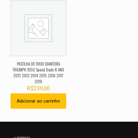
O seu endereço de e-mail não será publicado.
Campos
obrigatórios são marcados com
*
Sua avaliação
*
1 de 5
2 de 5
3 de 5
4 de 5
5 de 
estrelas
estrelas
estrelas
estrelas
estrel
PASTILHA DE FREIO DIANTEIRA
TRIUMPH 1050 Speed Triple R ANO
2012 2013 2014 2015 2016 2017
2018
R$
239,00
Adicionar ao carrinho
Nome
*
E-
mail
*