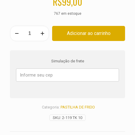
R$
99,00
767 em estoque
PASTILHA
Adicionar ao carrinho
DE
FREIO
DIANTEIRA
BIMOTA
KB
Simulação de frete
998
ANO
2025
quantidade
Categoria:
PASTILHA DE FREIO
SKU:
2-119 TK 10