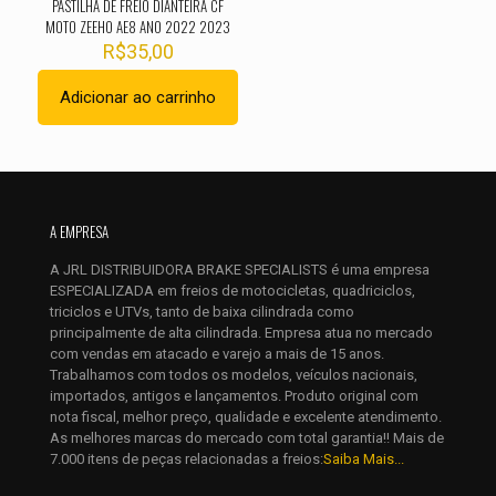
PASTILHA DE FREIO DIANTEIRA CF
MOTO ZEEHO AE8 ANO 2022 2023
R$
35,00
Adicionar ao carrinho
Nome
*
A EMPRESA
E-
mail
*
A JRL DISTRIBUIDORA BRAKE SPECIALISTS é uma empresa
ESPECIALIZADA em freios de motocicletas, quadriciclos,
Salvar meus dados neste navegador para a próxima vez que
triciclos e UTVs, tanto de baixa cilindrada como
eu comentar.
principalmente de alta cilindrada. Empresa atua no mercado
com vendas em atacado e varejo a mais de 15 anos.
Trabalhamos com todos os modelos, veículos nacionais,
importados, antigos e lançamentos. Produto original com
nota fiscal, melhor preço, qualidade e excelente atendimento.
As melhores marcas do mercado com total garantia!! Mais de
7.000 itens de peças relacionadas a freios:
Saiba Mais...