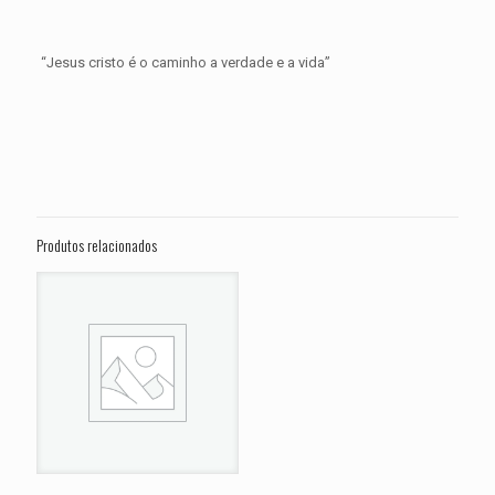
“Jesus cristo é o caminho a verdade e a vida”
Avaliações
Peso
0,500 kg
Não há avaliações ainda.
Dimensões
15 × 15 × 5 cm
Seja o primeiro a avaliar “PASTILHA DE
FREIO DIANTEIRA BIMOTA KB 998 ANO
Produtos relacionados
2025”
O seu endereço de e-mail não será publicado.
Campos
obrigatórios são marcados com
*
Sua avaliação
*
1 de 5
2 de 5
3 de 5
4 de 5
5 de 
estrelas
estrelas
estrelas
estrelas
estrel