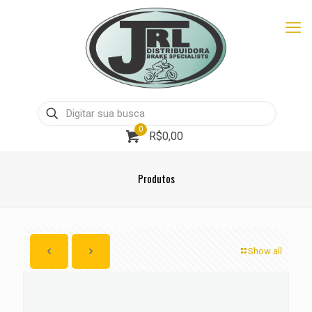
0
R$0,00
Produtos
Show all