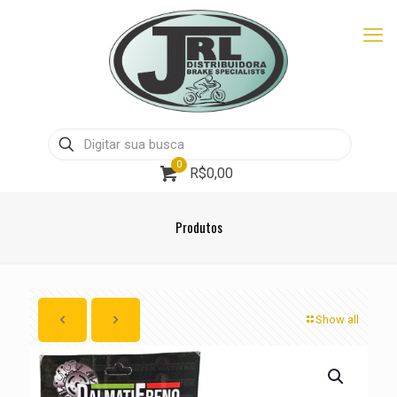
0
R$0,00
Produtos
Show all