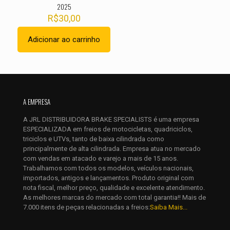
2025
R$
30,00
Adicionar ao carrinho
Nome
*
E-
mail
*
A EMPRESA
Salvar meus dados neste navegador para a próxima vez que
A JRL DISTRIBUIDORA BRAKE SPECIALISTS é uma empresa
eu comentar.
ESPECIALIZADA em freios de motocicletas, quadriciclos,
triciclos e UTVs, tanto de baixa cilindrada como
principalmente de alta cilindrada. Empresa atua no mercado
com vendas em atacado e varejo a mais de 15 anos.
Trabalhamos com todos os modelos, veículos nacionais,
importados, antigos e lançamentos. Produto original com
nota fiscal, melhor preço, qualidade e excelente atendimento.
As melhores marcas do mercado com total garantia!! Mais de
7.000 itens de peças relacionadas a freios:
Saiba Mais...