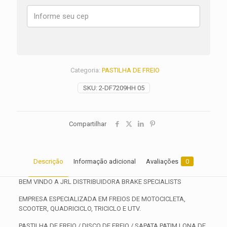
GS
ADVENTURE
SPORT
ANO
2019
2020
quantidade
Categoria:
PASTILHA DE FREIO
SKU:
2-DF7209HH 05
Compartilhar
Descrição
Informação adicional
Avaliações
0
BEM VINDO A JRL DISTRIBUIDORA BRAKE SPECIALISTS
EMPRESA ESPECIALIZADA EM FREIOS DE MOTOCICLETA,
SCOOTER, QUADRICICLO, TRICICLO E UTV.
PASTILHA DE FREIO / DISCO DE FREIO / SAPATA PATIM LONA DE