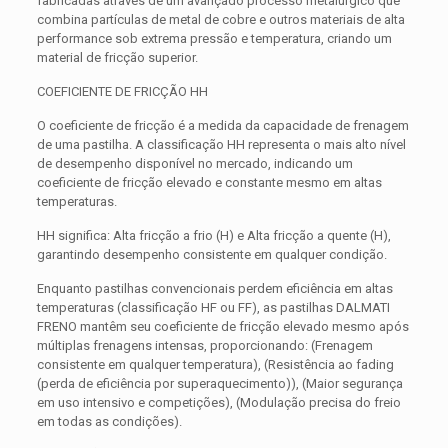
fabricadas através de um avançado processo metalúrgico que
combina partículas de metal de cobre e outros materiais de alta
performance sob extrema pressão e temperatura, criando um
material de fricção superior.
COEFICIENTE DE FRICÇÃO HH
O coeficiente de fricção é a medida da capacidade de frenagem
de uma pastilha. A classificação HH representa o mais alto nível
de desempenho disponível no mercado, indicando um
coeficiente de fricção elevado e constante mesmo em altas
temperaturas.
HH significa: Alta fricção a frio (H) e Alta fricção a quente (H),
garantindo desempenho consistente em qualquer condição.
Enquanto pastilhas convencionais perdem eficiência em altas
temperaturas (classificação HF ou FF), as pastilhas DALMATI
FRENO mantêm seu coeficiente de fricção elevado mesmo após
múltiplas frenagens intensas, proporcionando: (Frenagem
consistente em qualquer temperatura), (Resistência ao fading
(perda de eficiência por superaquecimento)), (Maior segurança
em uso intensivo e competições), (Modulação precisa do freio
em todas as condições).