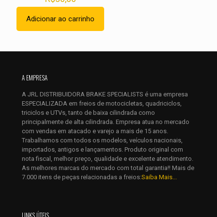
Adicionar ao carrinho
Nome
*
A EMPRESA
E-
mail
*
A JRL DISTRIBUIDORA BRAKE SPECIALISTS é uma empresa
ESPECIALIZADA em freios de motocicletas, quadriciclos,
Salvar meus dados neste navegador para a próxima vez que
triciclos e UTVs, tanto de baixa cilindrada como
eu comentar.
principalmente de alta cilindrada. Empresa atua no mercado
com vendas em atacado e varejo a mais de 15 anos.
Trabalhamos com todos os modelos, veículos nacionais,
importados, antigos e lançamentos. Produto original com
nota fiscal, melhor preço, qualidade e excelente atendimento.
As melhores marcas do mercado com total garantia!! Mais de
7.000 itens de peças relacionadas a freios:
Saiba Mais...
LINKS ÚTEIS