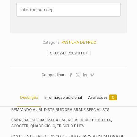
GS
SPORT
ANO
2019
2020
quantidade
Categoria:
PASTILHA DE FREIO
SKU:
2-DF7209HH 07
Compartilhar
Descrição
Informação adicional
Avaliações
0
BEM VINDO A JRL DISTRIBUIDORA BRAKE SPECIALISTS
EMPRESA ESPECIALIZADA EM FREIOS DE MOTOCICLETA,
SCOOTER, QUADRICICLO, TRICICLO E UTV.
PASTILHA DE FREIO / DISCO DE FREIO / SAPATA PATIM LONA DE