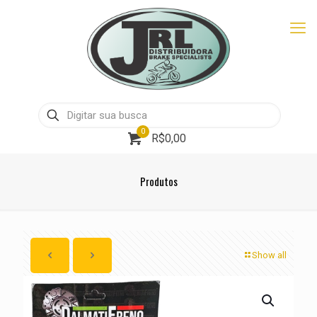
0
R$0,00
Produtos
Show all