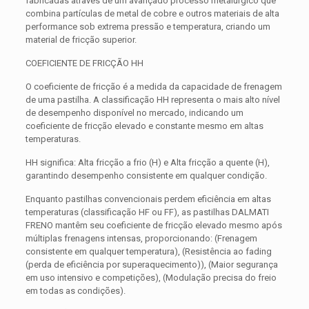
fabricadas através de um avançado processo metalúrgico que
combina partículas de metal de cobre e outros materiais de alta
performance sob extrema pressão e temperatura, criando um
material de fricção superior.
COEFICIENTE DE FRICÇÃO HH
O coeficiente de fricção é a medida da capacidade de frenagem
de uma pastilha. A classificação HH representa o mais alto nível
de desempenho disponível no mercado, indicando um
coeficiente de fricção elevado e constante mesmo em altas
temperaturas.
HH significa: Alta fricção a frio (H) e Alta fricção a quente (H),
garantindo desempenho consistente em qualquer condição.
Enquanto pastilhas convencionais perdem eficiência em altas
temperaturas (classificação HF ou FF), as pastilhas DALMATI
FRENO mantêm seu coeficiente de fricção elevado mesmo após
múltiplas frenagens intensas, proporcionando: (Frenagem
consistente em qualquer temperatura), (Resistência ao fading
(perda de eficiência por superaquecimento)), (Maior segurança
em uso intensivo e competições), (Modulação precisa do freio
em todas as condições).