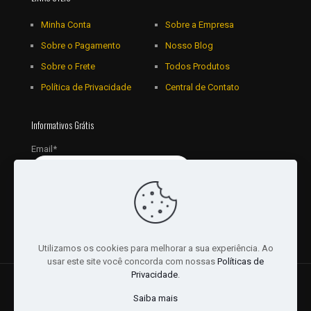
Minha Conta
Sobre a Empresa
Sobre o Pagamento
Nosso Blog
Sobre o Frete
Todos Produtos
Política de Privacidade
Central de Contato
Informativos Grátis
Email*
Utilizamos os cookies para melhorar a sua experiência. Ao
usar este site você concorda com nossas
Políticas de
Privacidade
.
© 2018 - 2026 Todos os Direitos reservados a JRL
Saiba mais
Distribuidora Ltda - CNPJ: 16757010/0001-06. | Desenvolvido