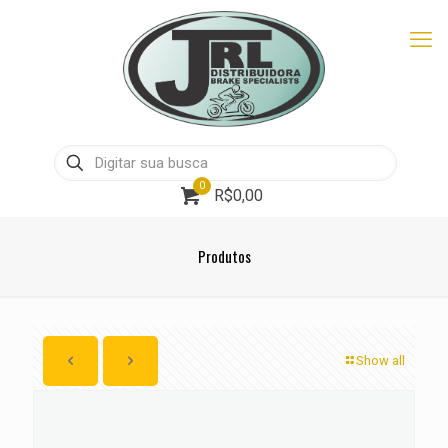
0
R$0,00
Produtos
Show all