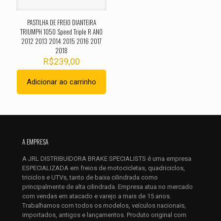
PASTILHA DE FREIO DIANTEIRA
TRIUMPH 1050 Speed Triple R ANO
2012 2013 2014 2015 2016 2017
2018
R$
239,00
Adicionar ao carrinho
Nome
*
E-
mail
*
A EMPRESA
Salvar meus dados neste navegador para a próxima vez que
A JRL DISTRIBUIDORA BRAKE SPECIALISTS é uma empresa
eu comentar.
ESPECIALIZADA em freios de motocicletas, quadriciclos,
triciclos e UTVs, tanto de baixa cilindrada como
principalmente de alta cilindrada. Empresa atua no mercado
com vendas em atacado e varejo a mais de 15 anos.
Trabalhamos com todos os modelos, veículos nacionais,
importados, antigos e lançamentos. Produto original com