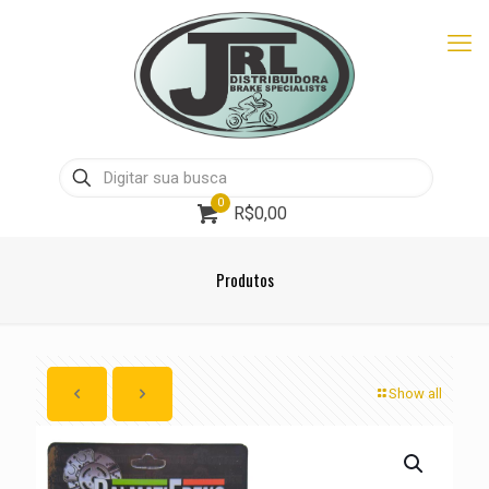
0
R$0,00
Produtos
Show all