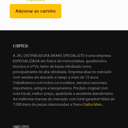
Adicionar ao carrinho
Nome
*
A EMPRESA
E-
mail
*
A JRL DISTRIBUIDORA BRAKE SPECIALISTS é uma empresa
ESPECIALIZADA em freios de motocicletas, quadriciclos,
Salvar meus dados neste navegador para a próxima vez que
triciclos e UTVs, tanto de baixa cilindrada como
eu comentar.
principalmente de alta cilindrada. Empresa atua no mercado
com vendas em atacado e varejo a mais de 15 anos.
Trabalhamos com todos os modelos, veículos nacionais,
importados, antigos e lançamentos. Produto original com
nota fiscal, melhor preço, qualidade e excelente atendimento.
As melhores marcas do mercado com total garantia!! Mais de
7.000 itens de peças relacionadas a freios:
Saiba Mais...
LINKS ÚTEIS