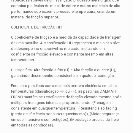
fabricadas através de um avançado processo metalúrgico que
combina partículas de metal de cobre e outros materiais de alta
performance sob extrema pressão e temperatura, criando um
material de fricção superior.
COEFICIENTE DE FRICÇÃO HH
O coeficiente de fricção é a medida da capacidade de frenagem
de uma pastilha. A classificação HH representa o mais alto nível
de desempenho disponível no mercado, indicando um
coeficiente de fricção elevado e constante mesmo em altas
temperaturas.
HH significa: Alta fricção a frio (H) e Alta fricção a quente (H),
garantindo desempenho consistente em qualquer condição.
Enquanto pastilhas convencionais perdem eficiência em altas
temperaturas (classificação HF ou FF), as pastilhas DALMATI
FRENO mantêm seu coeficiente de fricção elevado mesmo após
múltiplas frenagens intensas, proporcionando: (Frenagem
consistente em qualquer temperatura), (Resistência ao fading
(perda de eficiência por superaquecimento)), (Maior segurança
em uso intensivo e competições), (Modulação precisa do freio
em todas as condições).