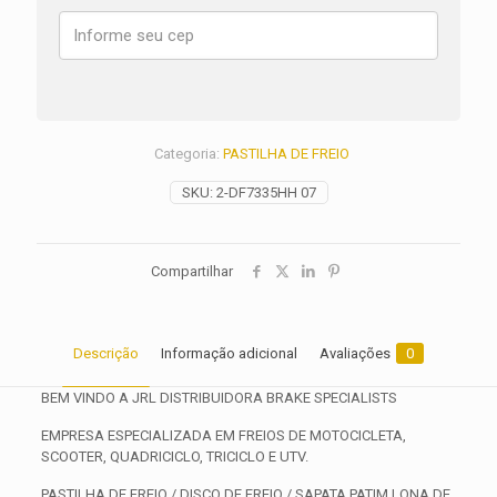
S
ANO
2005
2006
2007
2008
quantidade
Categoria:
PASTILHA DE FREIO
SKU:
2-DF7335HH 07
Compartilhar
Descrição
Informação adicional
Avaliações
0
BEM VINDO A JRL DISTRIBUIDORA BRAKE SPECIALISTS
EMPRESA ESPECIALIZADA EM FREIOS DE MOTOCICLETA,
SCOOTER, QUADRICICLO, TRICICLO E UTV.
PASTILHA DE FREIO / DISCO DE FREIO / SAPATA PATIM LONA DE