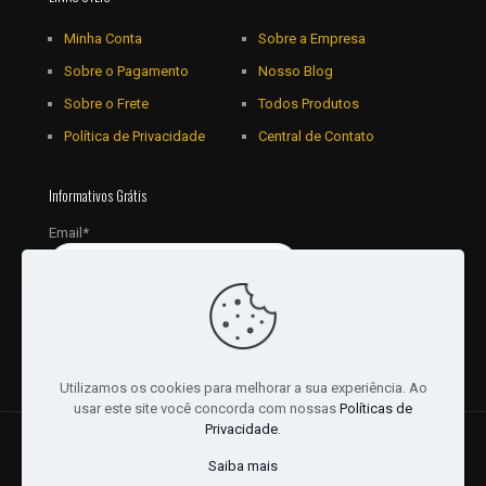
Minha Conta
Sobre a Empresa
Sobre o Pagamento
Nosso Blog
Sobre o Frete
Todos Produtos
Política de Privacidade
Central de Contato
Informativos Grátis
Email*
Utilizamos os cookies para melhorar a sua experiência. Ao
usar este site você concorda com nossas
Políticas de
Privacidade
.
© 2018 - 2026 Todos os Direitos reservados a JRL
Saiba mais
Distribuidora Ltda - CNPJ: 16757010/0001-06. | Desenvolvido