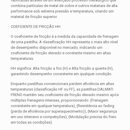
fabricadas através de um avançado processo metalúrgico que
combina partículas de metal de cobre e outros materiais de alta
performance sob extrema pressão e temperatura, criando um
material de fricção superior.
COEFICIENTE DE FRICÇÃO HH
O coeficiente de fricção é a medida da capacidade de frenagem
de uma pastilha. A classificação HH representa o mais alto nível
de desempenho disponível no mercado, indicando um
coeficiente de fricção elevado e constante mesmo em altas
temperaturas.
HH significa: Alta fricção a frio (H) e Alta fricção a quente (H),
garantindo desempenho consistente em qualquer condição.
Enquanto pastilhas convencionais perdem eficiência em altas
temperaturas (classificação HF ou FF), as pastilhas DALMATI
FRENO mantêm seu coeficiente de fricção elevado mesmo após
múltiplas frenagens intensas, proporcionando: (Frenagem
consistente em qualquer temperatura), (Resistência ao fading
(perda de eficiência por superaquecimento)), (Maior segurança
em uso intensivo e competições), (Modulação precisa do freio
em todas as condições).