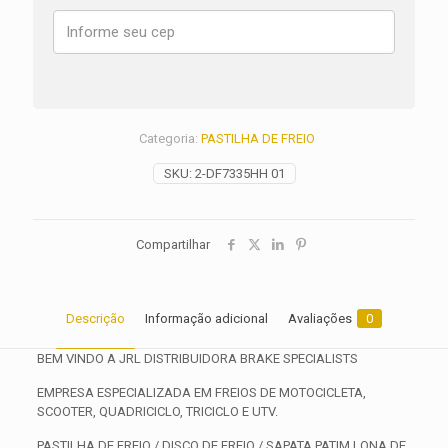
S
ANO
2001
2002
2003
2004
2005
Categoria:
PASTILHA DE FREIO
quantidade
SKU:
2-DF7335HH 01
Compartilhar
Descrição
Informação adicional
Avaliações
0
BEM VINDO A JRL DISTRIBUIDORA BRAKE SPECIALISTS
EMPRESA ESPECIALIZADA EM FREIOS DE MOTOCICLETA,
SCOOTER, QUADRICICLO, TRICICLO E UTV.
PASTILHA DE FREIO / DISCO DE FREIO / SAPATA PATIM LONA DE