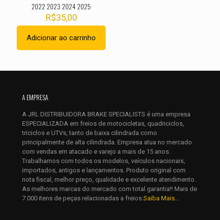
2022 2023 2024 2025
R$
35,00
Adicionar ao carrinho
Nome
*
E-
mail
*
A EMPRESA
Salvar meus dados neste navegador para a próxima vez que
A JRL DISTRIBUIDORA BRAKE SPECIALISTS é uma empresa
eu comentar.
ESPECIALIZADA em freios de motocicletas, quadriciclos,
triciclos e UTVs, tanto de baixa cilindrada como
principalmente de alta cilindrada. Empresa atua no mercado
com vendas em atacado e varejo a mais de 15 anos.
Trabalhamos com todos os modelos, veículos nacionais,
importados, antigos e lançamentos. Produto original com
nota fiscal, melhor preço, qualidade e excelente atendimento.
As melhores marcas do mercado com total garantia!! Mais de
7.000 itens de peças relacionadas a freios:
Saiba Mais...