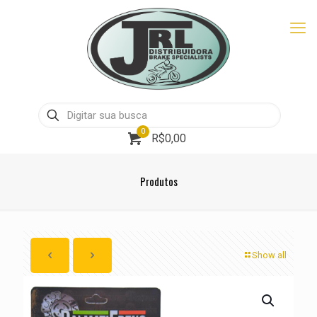
0
R$0,00
Produtos
Show all