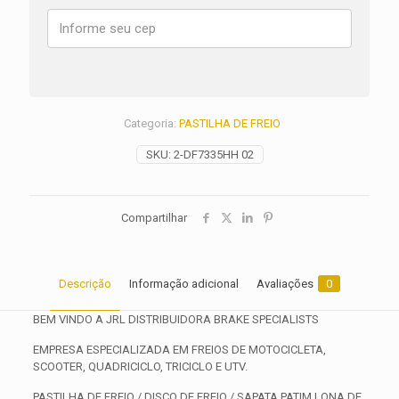
GS
Adventurer
ANO
2002
2003
2004
2005
Categoria:
PASTILHA DE FREIO
quantidade
SKU:
2-DF7335HH 02
Compartilhar
Descrição
Informação adicional
Avaliações
0
BEM VINDO A JRL DISTRIBUIDORA BRAKE SPECIALISTS
EMPRESA ESPECIALIZADA EM FREIOS DE MOTOCICLETA,
SCOOTER, QUADRICICLO, TRICICLO E UTV.
PASTILHA DE FREIO / DISCO DE FREIO / SAPATA PATIM LONA DE