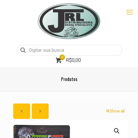
0
R$0,00
Produtos
Show all