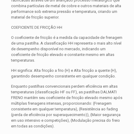
fabricadas através de um avançado processo metalúrgico que
combina partículas de metal de cobre e outros materiais de alta
performance sob extrema pressão e temperatura, criando um
material de fricção superior.
COEFICIENTE DE FRICÇÃO HH
O coeficiente de fricção é a medida da capacidade de frenagem
de uma pastilha. A classificação HH representa o mais alto nível
de desempenho disponível no mercado, indicando um
coeficiente de fricção elevado e constante mesmo em altas
temperaturas.
HH significa: Alta fricção a frio (H) e Alta fricção a quente (H),
garantindo desempenho consistente em qualquer condição.
Enquanto pastilhas convencionais perdem eficiência em altas
temperaturas (classificação HF ou FF), as pastilhas DALMATI
FRENO mantêm seu coeficiente de fricção elevado mesmo após
múltiplas frenagens intensas, proporcionando: (Frenagem
consistente em qualquer temperatura), (Resistência ao fading
(perda de eficiência por superaquecimento)), (Maior segurança
em uso intensivo e competições), (Modulação precisa do freio
em todas as condições).