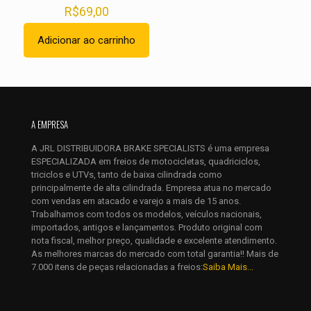
R$
69,00
Adicionar ao carrinho
Nome
*
E-
A EMPRESA
mail
*
A JRL DISTRIBUIDORA BRAKE SPECIALISTS é uma empresa
Salvar meus dados neste navegador para a próxima vez que
ESPECIALIZADA em freios de motocicletas, quadriciclos,
eu comentar.
triciclos e UTVs, tanto de baixa cilindrada como
principalmente de alta cilindrada. Empresa atua no mercado
com vendas em atacado e varejo a mais de 15 anos.
Trabalhamos com todos os modelos, veículos nacionais,
importados, antigos e lançamentos. Produto original com
nota fiscal, melhor preço, qualidade e excelente atendimento.
As melhores marcas do mercado com total garantia!! Mais de
7.000 itens de peças relacionadas a freios:
Saiba Mais...