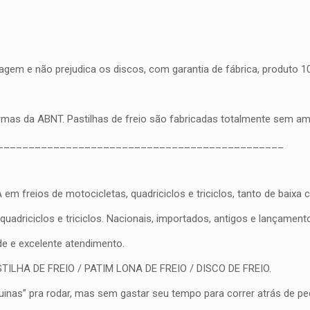
gem e não prejudica os discos, com garantia de fábrica, produto 100
ormas da ABNT. Pastilhas de freio são fabricadas totalmente sem a
______________________________________________
eios de motocicletas, quadriciclos e triciclos, tanto de baixa cil
driciclos e triciclos. Nacionais, importados, antigos e lançament
ade e excelente atendimento.
PASTILHA DE FREIO / PATIM LONA DE FREIO / DISCO DE FREIO.
nas” pra rodar, mas sem gastar seu tempo para correr atrás de peç