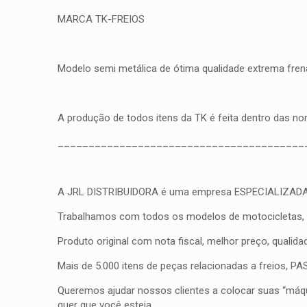
MARCA TK-FREIOS
Modelo semi metálica de ótima qualidade extrema frena
A produção de todos itens da TK é feita dentro das n
________________________________________
A JRL DISTRIBUIDORA é uma empresa ESPECIALIZADA em fr
Trabalhamos com todos os modelos de motocicletas, qua
Produto original com nota fiscal, melhor preço, qualid
Mais de 5.000 itens de peças relacionadas a freios, 
Queremos ajudar nossos clientes a colocar suas “máqui
quer que você esteja.