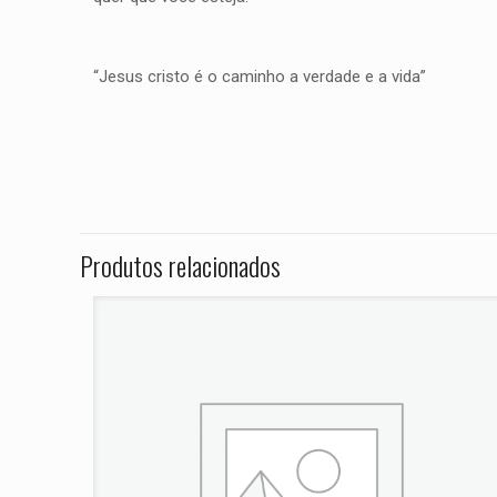
“Jesus cristo é o caminho a verdade e a vida”
Peso
Não há avaliações ai
Dimensões
Seja o primei
HP4 ANO 2012
Produtos relacionados
O seu endereço de e
Sua avaliação
*