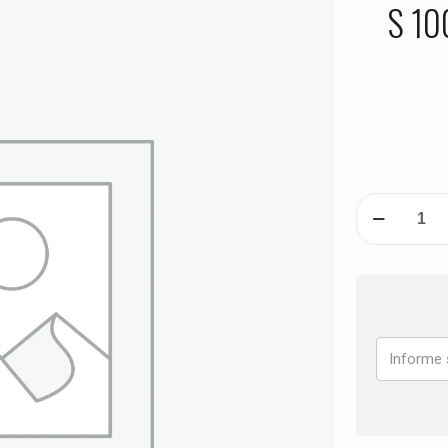
S 10
PASTILHA
DE
FREIO
DIANTEIRA
BMW
S
1000
RR
HP4
ANO
2012
2013