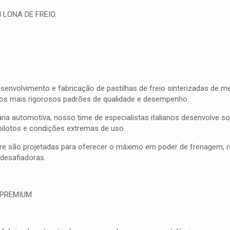
 LONA DE FREIO.
olvimento e fabricação de pastilhas de freio sinterizadas de meta
 os mais rigorosos padrões de qualidade e desempenho.
ia automotiva, nosso time de especialistas italianos desenvolve 
pilotos e condições extremas de uso.
bre são projetadas para oferecer o máximo em poder de frenagem, res
esafiadoras.
 PREMIUM