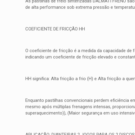
As pastilhas de freio sinterizadas DALMATI FRENO são
de alta performance sob extrema pressão e temperatura
COEFICIENTE DE FRICÇÃO HH
O coeficiente de fricção é a medida da capacidade de 
indicando um coeficiente de fricção elevado e consta
HH significa: Alta fricção a frio (H) e Alta fricção a 
Enquanto pastilhas convencionais perdem eficiência e
mesmo após múltiplas frenagens intensas, proporcionan
superaquecimento)), (Maior segurança em uso intensiv
APLICAÇÃO: DIANTEIRAS 2 JOGOS PARA OS 2 DISCOS