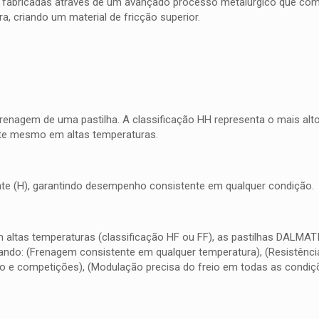
 fabricadas através de um avançado processo metalúrgico que combi
, criando um material de fricção superior.
frenagem de uma pastilha. A classificação HH representa o mais al
nte mesmo em altas temperaturas.
quente (H), garantindo desempenho consistente em qualquer condição.
m altas temperaturas (classificação HF ou FF), as pastilhas DALMA
do: (Frenagem consistente em qualquer temperatura), (Resistência 
o e competições), (Modulação precisa do freio em todas as condiç
.