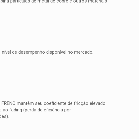
na partículas de metal de cobre e outros materiais
to nível de desempenho disponível no mercado,
TI FRENO mantêm seu coeficiente de fricção elevado
ao fading (perda de eficiência por
ões).