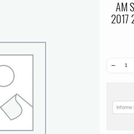
AM S
2017 
PASTILHA
DE
FREIO
DIANTEIRA
CAN-
AM
Spyder
F3-
S
ANO
2015
2016