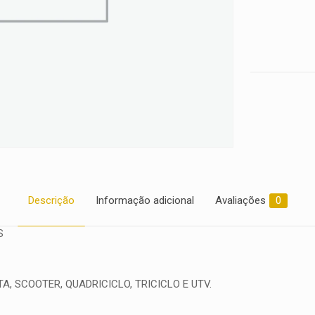
2017
2018
2019
2020
2021
2022
quantidade
Descrição
Informação adicional
Avaliações
0
S
, SCOOTER, QUADRICICLO, TRICICLO E UTV.