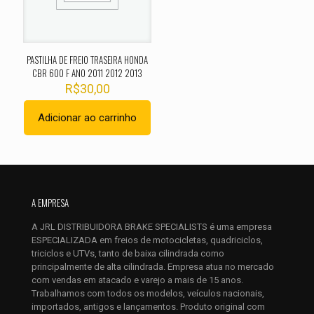
1 de 5
2 de 5
3 de 5
4 de 5
5 de 
estrelas
estrelas
estrelas
estrelas
estrel
PASTILHA DE FREIO TRASEIRA HONDA
CBR 600 F ANO 2011 2012 2013
R$
30,00
Adicionar ao carrinho
Nome
*
A EMPRESA
A JRL DISTRIBUIDORA BRAKE SPECIALISTS é uma empresa
E-
ESPECIALIZADA em freios de motocicletas, quadriciclos,
mail
*
triciclos e UTVs, tanto de baixa cilindrada como
Salvar meus dados neste navegador para a próxima vez que
principalmente de alta cilindrada. Empresa atua no mercado
eu comentar.
com vendas em atacado e varejo a mais de 15 anos.
Trabalhamos com todos os modelos, veículos nacionais,
importados, antigos e lançamentos. Produto original com