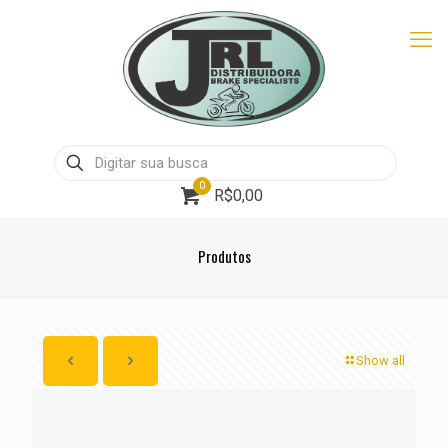
0
R$0,00
Produtos
Show all