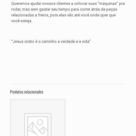
Queremos ajudar nossos clientes a colocar suas “máquinas” pra
rodar, mas sem gastar seu tempo para correr atrás de peças
relacionadas a freios, pois elas vão até você onde quer que
você esteja.
“Jesus cristo é o caminho a verdade e a vida”
Avaliações
Peso
0,500 kg
Não há avaliações ainda.
Dimensões
15 × 15 × 5 cm
Seja o primeiro a avaliar “PASTILHA DE
FREIO DIANTEIRA DUCATI 1098
Produtos relacionados
Streetfighter ANO 2009 2010 2011 2012
2013 2014”
O seu endereço de e-mail não será publicado.
Campos
obrigatórios são marcados com
*
Sua avaliação
*