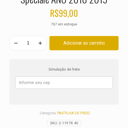
R$
99,00
767 em estoque
PASTILHA
Adicionar ao carrinho
DE
FREIO
DIANTEIRA
DUCATI
1103
Simulação de frete
Panigale
V4
Speciale
ANO
2018
2019
quantidade
Categoria:
PASTILHA DE FREIO
SKU:
2-119 TK 40