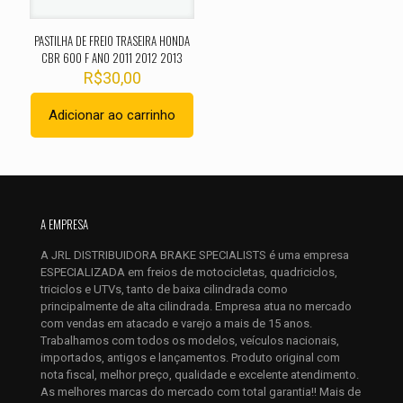
PASTILHA DE FREIO TRASEIRA HONDA
CBR 600 F ANO 2011 2012 2013
R$
30,00
Adicionar ao carrinho
Nome
*
A EMPRESA
E-
mail
*
A JRL DISTRIBUIDORA BRAKE SPECIALISTS é uma empresa
ESPECIALIZADA em freios de motocicletas, quadriciclos,
Salvar meus dados neste navegador para a próxima vez que
triciclos e UTVs, tanto de baixa cilindrada como
eu comentar.
principalmente de alta cilindrada. Empresa atua no mercado
com vendas em atacado e varejo a mais de 15 anos.
Trabalhamos com todos os modelos, veículos nacionais,
importados, antigos e lançamentos. Produto original com
nota fiscal, melhor preço, qualidade e excelente atendimento.
As melhores marcas do mercado com total garantia!! Mais de