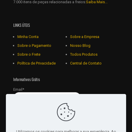
7.000 itens de peças relacionadas a freios:
Saiba Mais...
LINKS ÚTEIS
Minha Conta
Sobre a Empresa
Sobre o Pagamento
Nosso Blog
Sobre o Frete
Todos Produtos
Política de Privacidade
Central de Contato
Informativos Grátis
Email*
Utilizamos os cookies para melhorar a sua experiência. Ao