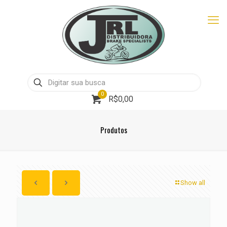
0
R$0,00
Produtos
Show all