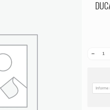
DUCA
PASTILHA
DE
FREIO
DIANTEIRA
DUCATI
1198
S
ANO
2009
2010
2011
2012