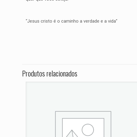
“Jesus cristo é o caminho a verdade e a vida”
Peso
Não há avaliações ai
Dimensões
Seja o primei
ANO 2009 201
Produtos relacionados
O seu endereço de e
Sua avaliação
*