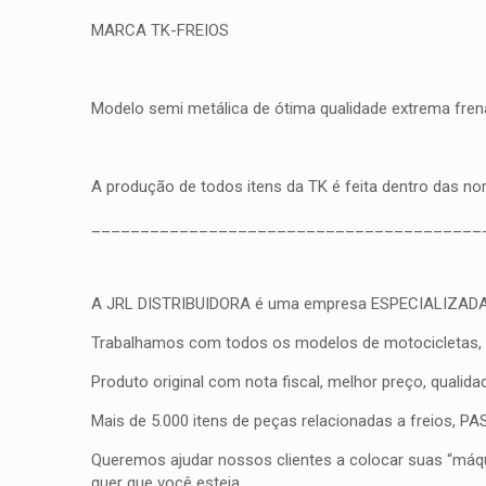
MARCA TK-FREIOS
Modelo semi metálica de ótima qualidade extrema frena
A produção de todos itens da TK é feita dentro das n
________________________________________
A JRL DISTRIBUIDORA é uma empresa ESPECIALIZADA em fr
Trabalhamos com todos os modelos de motocicletas, qua
Produto original com nota fiscal, melhor preço, qualid
Mais de 5.000 itens de peças relacionadas a freios, 
Queremos ajudar nossos clientes a colocar suas “máqui
quer que você esteja.