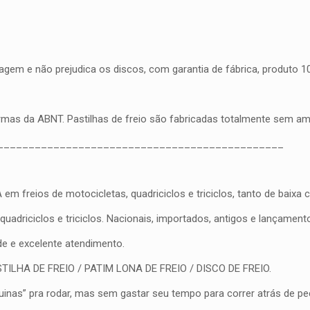
gem e não prejudica os discos, com garantia de fábrica, produto 100
ormas da ABNT. Pastilhas de freio são fabricadas totalmente sem a
______________________________________________
eios de motocicletas, quadriciclos e triciclos, tanto de baixa cil
driciclos e triciclos. Nacionais, importados, antigos e lançament
ade e excelente atendimento.
PASTILHA DE FREIO / PATIM LONA DE FREIO / DISCO DE FREIO.
nas” pra rodar, mas sem gastar seu tempo para correr atrás de peç