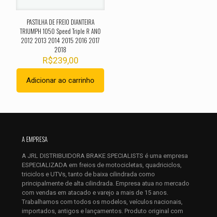
PASTILHA DE FREIO DIANTEIRA
TRIUMPH 1050 Speed Triple R ANO
2012 2013 2014 2015 2016 2017
2018
R$
239,00
Adicionar ao carrinho
Nome
*
E-
mail
*
A EMPRESA
Salvar meus dados neste navegador para a próxima vez que
A JRL DISTRIBUIDORA BRAKE SPECIALISTS é uma empresa
eu comentar.
ESPECIALIZADA em freios de motocicletas, quadriciclos,
triciclos e UTVs, tanto de baixa cilindrada como
principalmente de alta cilindrada. Empresa atua no mercado
com vendas em atacado e varejo a mais de 15 anos.
Trabalhamos com todos os modelos, veículos nacionais,
importados, antigos e lançamentos. Produto original com