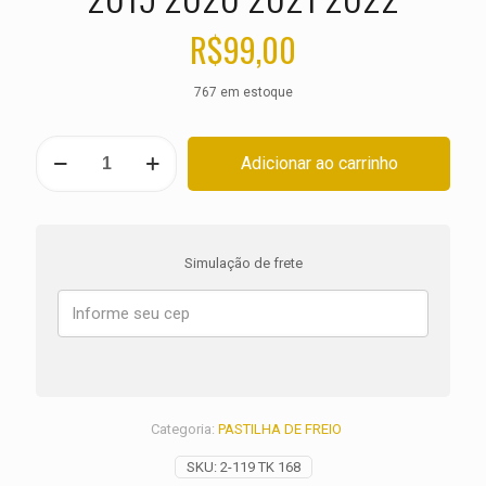
R$
99,00
767 em estoque
PASTILHA
Adicionar ao carrinho
DE
FREIO
DIANTEIRA
DUCATI
1260
Simulação de frete
Diavel
S
ANO
2019
2020
2021
2022
quantidade
Categoria:
PASTILHA DE FREIO
SKU:
2-119 TK 168