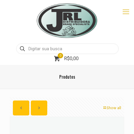
0
R$0,00
Produtos
Show all