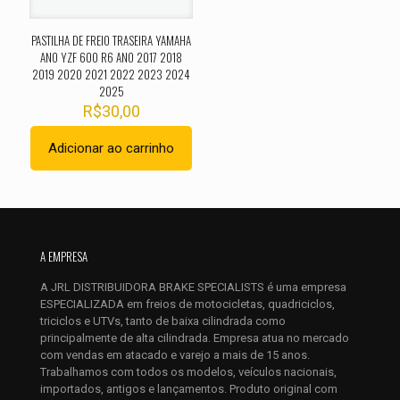
PASTILHA DE FREIO TRASEIRA YAMAHA
ANO YZF 600 R6 ANO 2017 2018
2019 2020 2021 2022 2023 2024
2025
R$
30,00
Adicionar ao carrinho
Nome
*
E-
mail
*
A EMPRESA
Salvar meus dados neste navegador para a próxima vez que
A JRL DISTRIBUIDORA BRAKE SPECIALISTS é uma empresa
eu comentar.
ESPECIALIZADA em freios de motocicletas, quadriciclos,
triciclos e UTVs, tanto de baixa cilindrada como
principalmente de alta cilindrada. Empresa atua no mercado
com vendas em atacado e varejo a mais de 15 anos.
Trabalhamos com todos os modelos, veículos nacionais,
importados, antigos e lançamentos. Produto original com