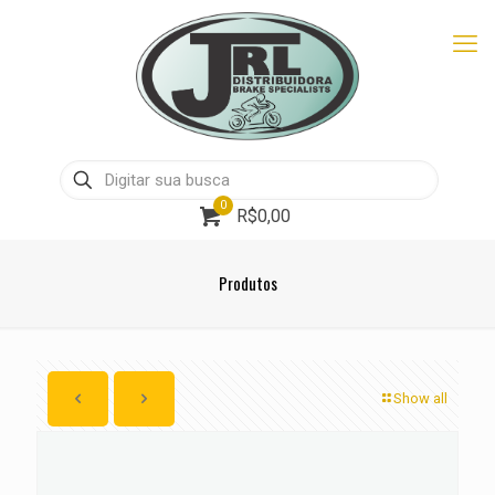
0
R$0,00
Produtos
Show all