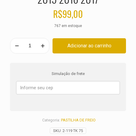
R$
99,00
767 em estoque
PASTILHA
Adicionar ao carrinho
DE
FREIO
DIANTEIRA
DUCATI
1299
Simulação de frete
Panigale
S
ANO
2015
2016
2017
quantidade
Categoria:
PASTILHA DE FREIO
SKU:
2-119 TK 75