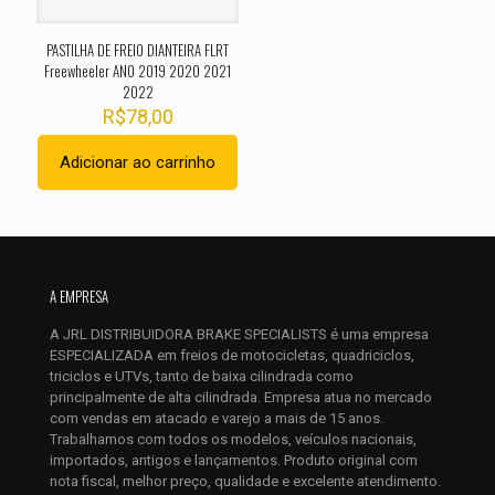
PASTILHA DE FREIO DIANTEIRA FLRT
Freewheeler ANO 2019 2020 2021
2022
R$
78,00
Adicionar ao carrinho
Nome
*
E-
A EMPRESA
mail
*
A JRL DISTRIBUIDORA BRAKE SPECIALISTS é uma empresa
Salvar meus dados neste navegador para a próxima vez que
ESPECIALIZADA em freios de motocicletas, quadriciclos,
eu comentar.
triciclos e UTVs, tanto de baixa cilindrada como
principalmente de alta cilindrada. Empresa atua no mercado
com vendas em atacado e varejo a mais de 15 anos.
Trabalhamos com todos os modelos, veículos nacionais,
importados, antigos e lançamentos. Produto original com
nota fiscal, melhor preço, qualidade e excelente atendimento.