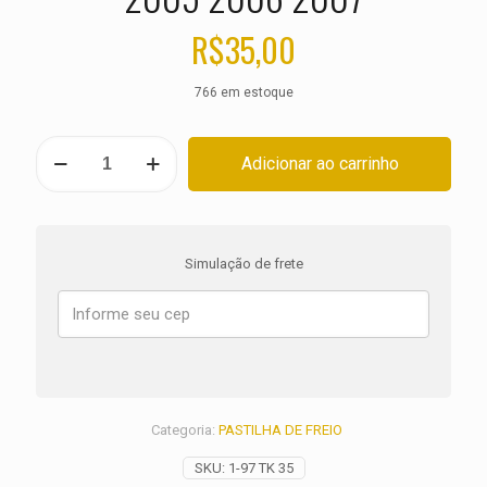
R$
35,00
766 em estoque
PASTILHA
Adicionar ao carrinho
DE
FREIO
DIANTEIRA
DUCATI
803
Simulação de frete
Monster
S2R
ANO
2005
2006
2007
quantidade
Categoria:
PASTILHA DE FREIO
SKU:
1-97 TK 35