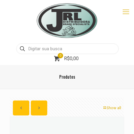
0
R$0,00
Produtos
Show all