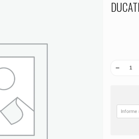
DUCATI
PASTILHA
DE
FREIO
DIANTEIRA
DUCATI
Monster
797
ANO
2017
2018
2019
2020