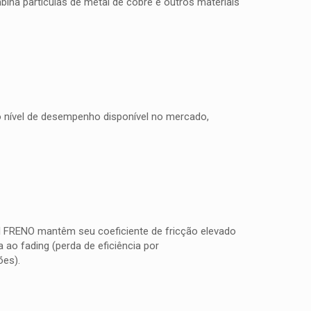
na partículas de metal de cobre e outros materiais
to nível de desempenho disponível no mercado,
TI FRENO mantêm seu coeficiente de fricção elevado
ao fading (perda de eficiência por
ões).