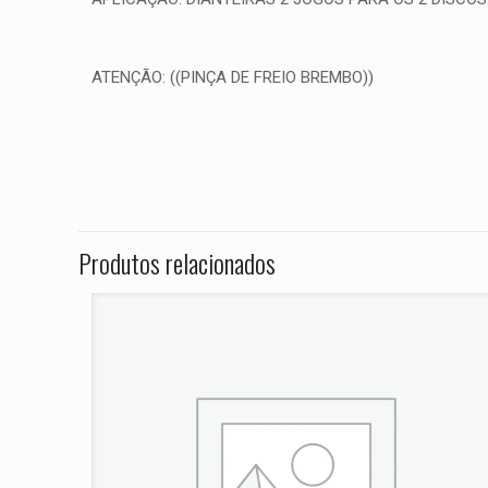
ATENÇÃO: ((PINÇA DE FREIO BREMBO))
Peso
Não há avaliações ai
Dimensões
Seja o primei
797 ANO 2017
Produtos relacionados
O seu endereço de e
Sua avaliação
*