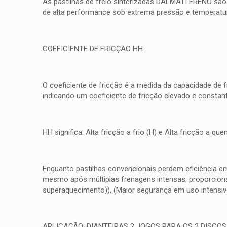
As pastilhas de freio sinterizadas DALMATI FRENO são
de alta performance sob extrema pressão e temperatura
COEFICIENTE DE FRICÇÃO HH
O coeficiente de fricção é a medida da capacidade de 
indicando um coeficiente de fricção elevado e consta
HH significa: Alta fricção a frio (H) e Alta fricção a 
Enquanto pastilhas convencionais perdem eficiência e
mesmo após múltiplas frenagens intensas, proporcionan
superaquecimento)), (Maior segurança em uso intensiv
APLICAÇÃO: DIANTEIRAS 2 JOGOS PARA OS 2 DISCOS