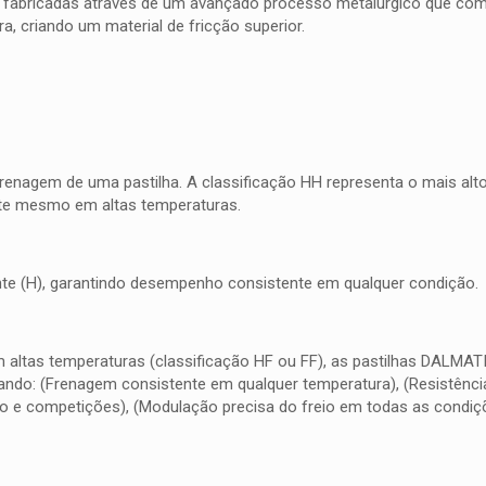
 fabricadas através de um avançado processo metalúrgico que combi
, criando um material de fricção superior.
frenagem de uma pastilha. A classificação HH representa o mais al
nte mesmo em altas temperaturas.
quente (H), garantindo desempenho consistente em qualquer condição.
m altas temperaturas (classificação HF ou FF), as pastilhas DALMA
do: (Frenagem consistente em qualquer temperatura), (Resistência 
o e competições), (Modulação precisa do freio em todas as condiç
.