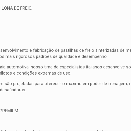
 LONA DE FREIO.
olvimento e fabricação de pastilhas de freio sinterizadas de meta
 os mais rigorosos padrões de qualidade e desempenho.
ia automotiva, nosso time de especialistas italianos desenvolve 
pilotos e condições extremas de uso.
bre são projetadas para oferecer o máximo em poder de frenagem, res
esafiadoras.
 PREMIUM