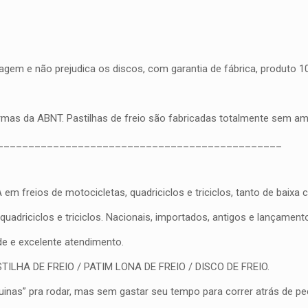
gem e não prejudica os discos, com garantia de fábrica, produto 100
ormas da ABNT. Pastilhas de freio são fabricadas totalmente sem a
______________________________________________
eios de motocicletas, quadriciclos e triciclos, tanto de baixa cil
driciclos e triciclos. Nacionais, importados, antigos e lançament
ade e excelente atendimento.
PASTILHA DE FREIO / PATIM LONA DE FREIO / DISCO DE FREIO.
nas” pra rodar, mas sem gastar seu tempo para correr atrás de peç