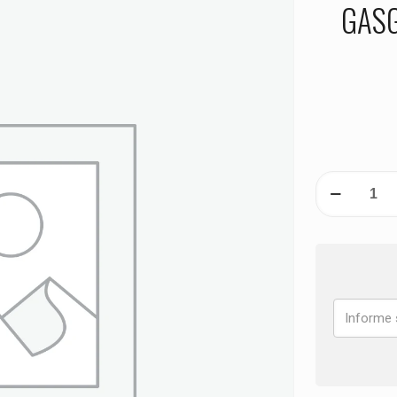
GASG
PASTILHA
DE
FREIO
DIANTEIRA
GASGAS
EC
250
ANO
1997
1998
1999
quantidade