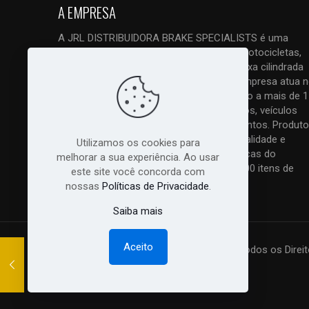
A EMPRESA
A JRL DISTRIBUIDORA BRAKE SPECIALISTS é uma
empresa ESPECIALIZADA em freios de motocicletas,
quadriciclos, triciclos e UTVs, tanto de baixa cilindrada
como principalmente de alta cilindrada. Empresa atua 
mercado com vendas em atacado e varejo a mais de 1
anos. Trabalhamos com todos os modelos, veículos
nacionais, importados, antigos e lançamentos. Produto
original com nota fiscal, melhor preço, qualidade e
Utilizamos os cookies para
excelente atendimento. As melhores marcas do
melhorar a sua experiência. Ao usar
mercado com total garantia!! Mais de 7.000 itens de
este site você concorda com
peças relacionadas a freios:
Saiba Mais...
nossas
Políticas de Privacidade
.
Saiba mais
Aceito
© 2018 - 2026 Todos os Direit