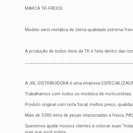
MARCA TK-FREIOS
Modelo semi metálica de ótima qualidade extrema frena
A produção de todos itens da TK é feita dentro das n
________________________________________
A JRL DISTRIBUIDORA é uma empresa ESPECIALIZADA em fr
Trabalhamos com todos os modelos de motocicletas, qua
Produto original com nota fiscal, melhor preço, qualid
Mais de 5.000 itens de peças relacionadas a freios, 
Queremos ajudar nossos clientes a colocar suas “máqui
quer que você esteja.