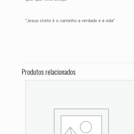
“Jesus cristo é o caminho a verdade e a vida”
Peso
Não há avaliações ai
Dimensões
Seja o primei
ANO 1997 199
Produtos relacionados
O seu endereço de e
Sua avaliação
*