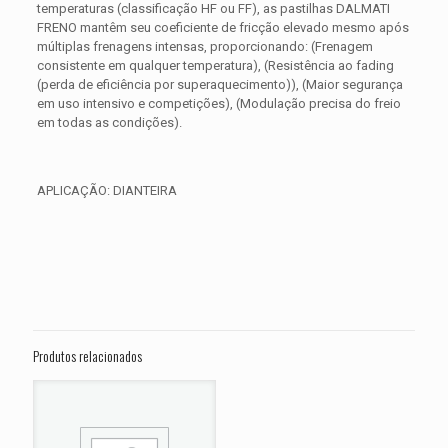
temperaturas (classificação HF ou FF), as pastilhas DALMATI
FRENO mantêm seu coeficiente de fricção elevado mesmo após
múltiplas frenagens intensas, proporcionando: (Frenagem
consistente em qualquer temperatura), (Resistência ao fading
(perda de eficiência por superaquecimento)), (Maior segurança
em uso intensivo e competições), (Modulação precisa do freio
em todas as condições).
APLICAÇÃO: DIANTEIRA
Avaliações
Peso
0,350 kg
Não há avaliações ainda.
Dimensões
15 × 15 × 5 cm
Seja o primeiro a avaliar “PASTILHA DE
FREIO DIANTEIRA HARLEY Dyna Low
Produtos relacionados
Rider FXDL ANO 2014 2015 2016 2017”
O seu endereço de e-mail não será publicado.
Campos
obrigatórios são marcados com
*