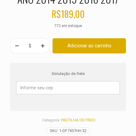
R$
189,00
772 em estoque
PASTILHA
Adicionar ao carrinho
DE
FREIO
DIANTEIRA
HARLEY
Dyna
Simulação de frete
Low
Rider
FXDL
ANO
2014
2015
2016
2017
Categoria:
PASTILHA DE FREIO
quantidade
SKU:
1-DF7457HH 32