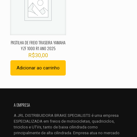
Sua avaliação
*
1 de 5
2 de 5
3 de 5
4 de 5
5 de 
estrelas
estrelas
estrelas
estrelas
estrel
PASTILHA DE FREIO TRASEIRA YAMAHA
YZF 1000 R1 ANO 2025
R$
30,00
Adicionar ao carrinho
Nome
*
A EMPRESA
E-
mail
*
A JRL DISTRIBUIDORA BRAKE SPECIALISTS é uma empresa
ESPECIALIZADA em freios de motocicletas, quadriciclos,
Salvar meus dados neste navegador para a próxima vez que
triciclos e UTVs, tanto de baixa cilindrada como
eu comentar.
principalmente de alta cilindrada. Empresa atua no mercado