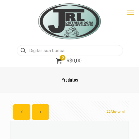
0
R$0,00
Produtos
Show all