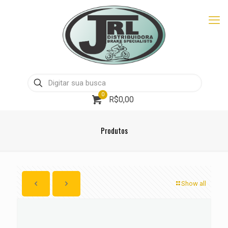
0
R$0,00
Produtos
Show all