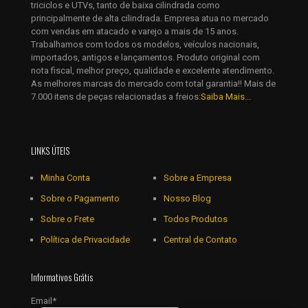
triciclos e UTVs, tanto de baixa cilindrada como
Salvar meus dados neste navegador para a próxima vez que
principalmente de alta cilindrada. Empresa atua no mercado
eu comentar.
com vendas em atacado e varejo a mais de 15 anos.
Trabalhamos com todos os modelos, veículos nacionais,
importados, antigos e lançamentos. Produto original com
nota fiscal, melhor preço, qualidade e excelente atendimento.
As melhores marcas do mercado com total garantia!! Mais de
7.000 itens de peças relacionadas a freios:
Saiba Mais...
LINKS ÚTEIS
Minha Conta
Sobre a Empresa
Sobre o Pagamento
Nosso Blog
Sobre o Frete
Todos Produtos
Política de Privacidade
Central de Contato
Informativos Grátis
Email*