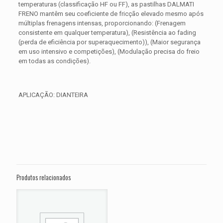
temperaturas (classificação HF ou FF), as pastilhas DALMATI
FRENO mantêm seu coeficiente de fricção elevado mesmo após
múltiplas frenagens intensas, proporcionando: (Frenagem
consistente em qualquer temperatura), (Resistência ao fading
(perda de eficiência por superaquecimento)), (Maior segurança
em uso intensivo e competições), (Modulação precisa do freio
em todas as condições).
APLICAÇÃO: DIANTEIRA
Avaliações
Peso
0,350 kg
Não há avaliações ainda.
Dimensões
15 × 15 × 5 cm
Seja o primeiro a avaliar “PASTILHA DE
FREIO DIANTEIRA HARLEY XL 883 R
Produtos relacionados
Roadster ANO 2010 2011 2012 2013”
O seu endereço de e-mail não será publicado.
Campos
obrigatórios são marcados com
*