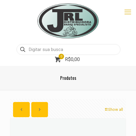
0
R$0,00
Produtos
Show all