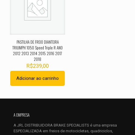
Sua avaliação
*
1 de 5
2 de 5
3 de 5
4 de 5
5 de 
estrelas
estrelas
estrelas
estrelas
estrel
PASTILHA DE FREIO DIANTEIRA
TRIUMPH 1050 Speed Triple R ANO
2012 2013 2014 2015 2016 2017
2018
R$
239,00
Adicionar ao carrinho
Nome
*
E-
mail
*
A EMPRESA
Salvar meus dados neste navegador para a próxima vez que
A JRL DISTRIBUIDORA BRAKE SPECIALISTS é uma empresa
eu comentar.
ESPECIALIZADA em freios de motocicletas, quadriciclos,