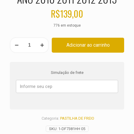
R$
139,00
776 em estoque
PASTILHA
Adicionar ao carrinho
DE
FREIO
DIANTEIRA
HARLEY
XL
Simulação de frete
883
R
Roadster
ANO
2010
2011
2012
2013
Categoria:
PASTILHA DE FREIO
quantidade
SKU:
1-DF7381HH 05