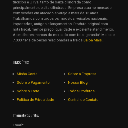
triciclos e UTVs, tanto de baixa cilindrada como
Salvar meus dados neste navegador para a próxima vez que
principalmente de alta cilindrada. Empresa atua no mercado
eu comentar.
com vendas em atacado e varejo a mais de 15 anos.
Trabalhamos com todos os modelos, veículos nacionais,
importados, antigos e lançamentos. Produto original com
nota fiscal, melhor preço, qualidade e excelente atendimento.
As melhores marcas do mercado com total garantia!! Mais de
7.000 itens de peças relacionadas a freios:
Saiba Mais...
LINKS ÚTEIS
Minha Conta
Sobre a Empresa
Sobre o Pagamento
Nosso Blog
Sobre o Frete
Todos Produtos
Política de Privacidade
Central de Contato
Informativos Grátis
Email*