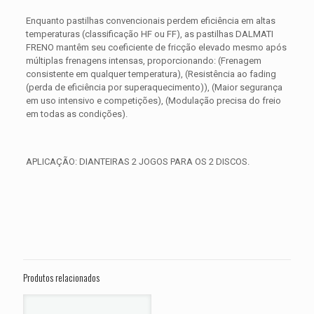
Enquanto pastilhas convencionais perdem eficiência em altas
temperaturas (classificação HF ou FF), as pastilhas DALMATI
FRENO mantêm seu coeficiente de fricção elevado mesmo após
múltiplas frenagens intensas, proporcionando: (Frenagem
consistente em qualquer temperatura), (Resistência ao fading
(perda de eficiência por superaquecimento)), (Maior segurança
em uso intensivo e competições), (Modulação precisa do freio
em todas as condições).
APLICAÇÃO: DIANTEIRAS 2 JOGOS PARA OS 2 DISCOS.
Avaliações
Peso
0,650 kg
Não há avaliações ainda.
Dimensões
15 × 15 × 5 cm
Seja o primeiro a avaliar “PASTILHA DE
FREIO DIANTEIRA HONDA CB 1000 R
Produtos relacionados
ANO 2018 2019 2020 2021 2022 2023
2024 2025”