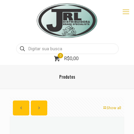
0
R$0,00
Produtos
Show all