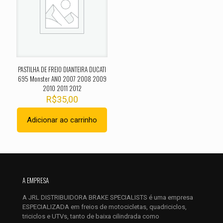
Sua avaliação
*
1 de 5
2 de 5
3 de 5
4 de 5
5 de 
estrelas
estrelas
estrelas
estrelas
estrel
PASTILHA DE FREIO DIANTEIRA DUCATI
695 Monster ANO 2007 2008 2009
2010 2011 2012
R$
35,00
Adicionar ao carrinho
Nome
*
E-
A EMPRESA
mail
*
A JRL DISTRIBUIDORA BRAKE SPECIALISTS é uma empresa
Salvar meus dados neste navegador para a próxima vez que
ESPECIALIZADA em freios de motocicletas, quadriciclos,
eu comentar.
triciclos e UTVs, tanto de baixa cilindrada como