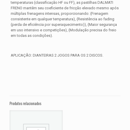
temperaturas (classificação HF ou FF), as pastilhas DALMATI
FRENO mantêm seu coeficiente de fricção elevado mesmo após
múltiplas frenagens intensas, proporcionando: (Frenagem
consistente em qualquer temperatura), (Resistência ao fading
(perda de eficiência por superaquecimento)), (Maior segurança
em uso intensivo e competições), (Modulação precisa do freio
em todas as condições).
APLICAÇÃO: DIANTEIRAS 2 JOGOS PARA OS 2 DISCOS.
Avaliações
Peso
0,650 kg
Não há avaliações ainda.
Dimensões
15 × 15 × 5 cm
Seja o primeiro a avaliar “PASTILHA DE
FREIO DIANTEIRA HONDA CB 1000 R
Produtos relacionados
Neo Sports Cafe ANO 2018 2019”
O seu endereço de e-mail não será publicado.
Campos
obrigatórios são marcados com
*