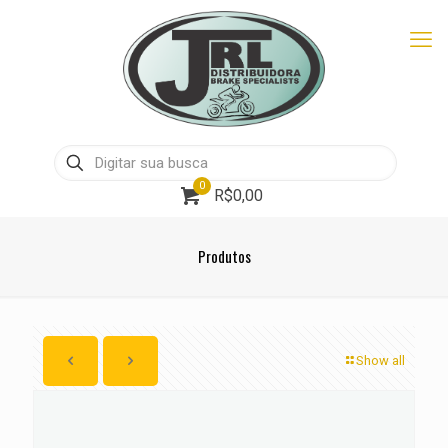
0
R$0,00
Produtos
Show all