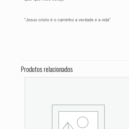
“Jesus cristo é o caminho a verdade e a vida”
Peso
Não há avaliações ai
Dimensões
Seja o prime
Vitpilen Cust
Produtos relacionados
O seu endereço de e
Sua avaliação
*