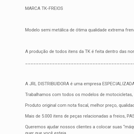
MARCA TK-FREIOS
Modelo semi metálica de ótima qualidade extrema frena
A produção de todos itens da TK é feita dentro das n
________________________________________
A JRL DISTRIBUIDORA é uma empresa ESPECIALIZADA em fr
Trabalhamos com todos os modelos de motocicletas, qua
Produto original com nota fiscal, melhor preço, qualid
Mais de 5.000 itens de peças relacionadas a freios, 
Queremos ajudar nossos clientes a colocar suas “máqui
quer que você esteja.