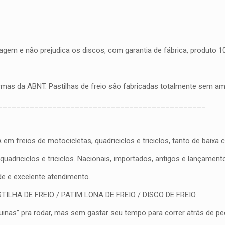
gem e não prejudica os discos, com garantia de fábrica, produto 100
ormas da ABNT. Pastilhas de freio são fabricadas totalmente sem a
______________________________________________
eios de motocicletas, quadriciclos e triciclos, tanto de baixa cil
driciclos e triciclos. Nacionais, importados, antigos e lançament
ade e excelente atendimento.
PASTILHA DE FREIO / PATIM LONA DE FREIO / DISCO DE FREIO.
nas” pra rodar, mas sem gastar seu tempo para correr atrás de peç