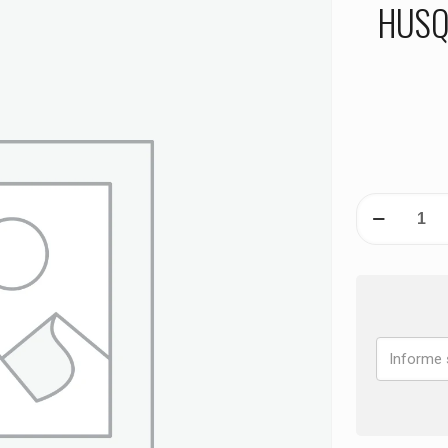
HUSQ
PASTILHA
DE
FREIO
DIANTEIRA
HUSQVARNA
801
Vitpilen
Custom
ANO
2025
quantidade