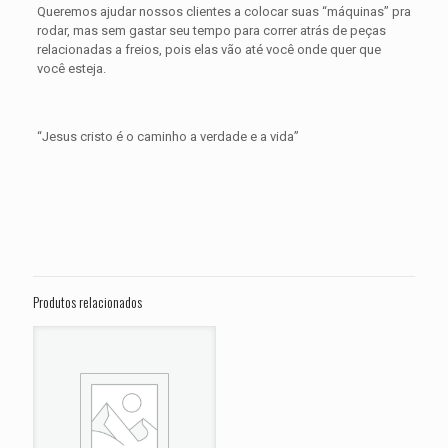
Queremos ajudar nossos clientes a colocar suas “máquinas” pra
rodar, mas sem gastar seu tempo para correr atrás de peças
relacionadas a freios, pois elas vão até você onde quer que
você esteja.
“Jesus cristo é o caminho a verdade e a vida”
Avaliações
Peso
0,300 kg
Não há avaliações ainda.
Dimensões
15 × 15 × 5 cm
Seja o primeiro a avaliar “PASTILHA DE
FREIO DIANTEIRA HUSQVARNA FE 501
Produtos relacionados
ANO 2014 2015 2016 2017 2018 2019
2020 2021 2022 2023”
O seu endereço de e-mail não será publicado.
Campos
obrigatórios são marcados com
*
Sua avaliação
*