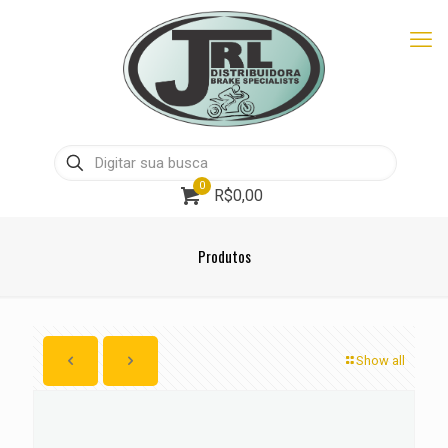
0
R$0,00
Produtos
Show all