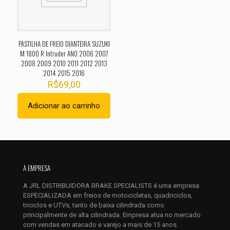
1 de 5
2 de 5
3 de 5
4 de 5
5 de 
estrelas
estrelas
estrelas
estrelas
estrel
PASTILHA DE FREIO DIANTEIRA SUZUKI
M 1800 R Intruder ANO 2006 2007
2008 2009 2010 2011 2012 2013
2014 2015 2016
R$
69,00
Adicionar ao carrinho
Nome
*
A EMPRESA
E-
mail
*
A JRL DISTRIBUIDORA BRAKE SPECIALISTS é uma empresa
Salvar meus dados neste navegador para a próxima vez que
ESPECIALIZADA em freios de motocicletas, quadriciclos,
eu comentar.
triciclos e UTVs, tanto de baixa cilindrada como
principalmente de alta cilindrada. Empresa atua no mercado
com vendas em atacado e varejo a mais de 15 anos.