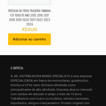
PASTILHA DE FREIO TRASEIRA YAMAHA
YZF 1000 R1 ANO 2015 2016 2017
2018 2019 2020 2021 2022 2023
2024
R$
30,00
Adicionar ao carrinho
Nome
*
E-
mail
*
A EMPRESA
Salvar meus dados neste navegador para a próxima vez que
A JRL DISTRIBUIDORA BRAKE SPECIALISTS é uma empresa
eu comentar.
ESPECIALIZADA em freios de motocicletas, quadriciclos,
triciclos e UTVs, tanto de baixa cilindrada como
principalmente de alta cilindrada. Empresa atua no mercado
com vendas em atacado e varejo a mais de 15 anos.
Trabalhamos com todos os modelos, veículos nacionais,
importados, antigos e lançamentos. Produto original com