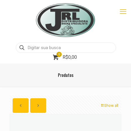
0
R$0,00
Produtos
Show all