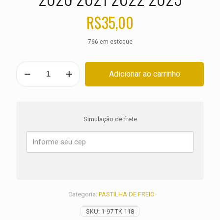
R$
35,00
766 em estoque
PASTILHA
Adicionar ao carrinho
DE
FREIO
DIANTEIRA
HUSQVARNA
TE
Simulação de frete
150
i
ANO
2020
2021
2022
2023
quantidade
Categoria:
PASTILHA DE FREIO
SKU:
1-97 TK 118