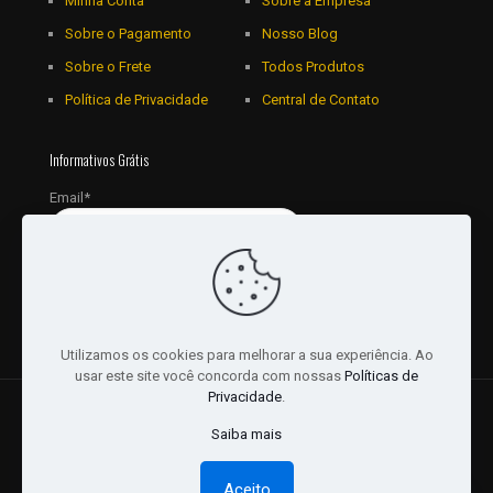
Minha Conta
Sobre a Empresa
Sobre o Pagamento
Nosso Blog
Sobre o Frete
Todos Produtos
Política de Privacidade
Central de Contato
Informativos Grátis
Email*
Utilizamos os cookies para melhorar a sua experiência. Ao
usar este site você concorda com nossas
Políticas de
Privacidade
.
© 2018 - 2026 Todos os Direitos reservados a JRL
Saiba mais
Distribuidora Ltda - CNPJ: 16757010/0001-06. | Desenvolvido
por:
Websites Br
Aceito