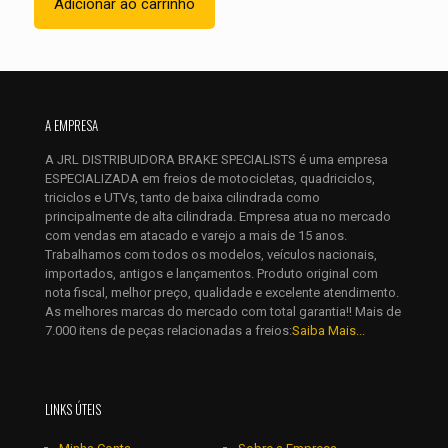
Adicionar ao carrinho
Nome
*
A EMPRESA
A JRL DISTRIBUIDORA BRAKE SPECIALISTS é uma empresa
E-
ESPECIALIZADA em freios de motocicletas, quadriciclos,
mail
*
triciclos e UTVs, tanto de baixa cilindrada como
Salvar meus dados neste navegador para a próxima vez que
principalmente de alta cilindrada. Empresa atua no mercado
eu comentar.
com vendas em atacado e varejo a mais de 15 anos.
Trabalhamos com todos os modelos, veículos nacionais,
importados, antigos e lançamentos. Produto original com
nota fiscal, melhor preço, qualidade e excelente atendimento.
As melhores marcas do mercado com total garantia!! Mais de
7.000 itens de peças relacionadas a freios:
Saiba Mais...
LINKS ÚTEIS