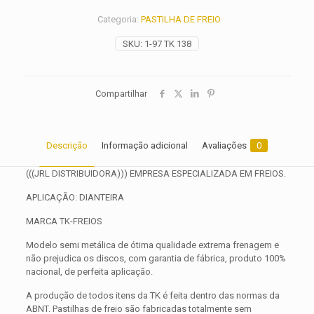
2006
Categoria:
PASTILHA DE FREIO
2007
2008
SKU:
1-97 TK 138
2009
2010
2011
2012
Compartilhar
2013
quantidade
Descrição
Informação adicional
Avaliações
0
(((JRL DISTRIBUIDORA))) EMPRESA ESPECIALIZADA EM FREIOS.
APLICAÇÃO: DIANTEIRA
MARCA TK-FREIOS
Modelo semi metálica de ótima qualidade extrema frenagem e
não prejudica os discos, com garantia de fábrica, produto 100%
nacional, de perfeita aplicação.
A produção de todos itens da TK é feita dentro das normas da
ABNT. Pastilhas de freio são fabricadas totalmente sem