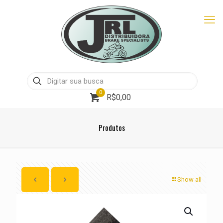
0
R$0,00
Produtos
Show all