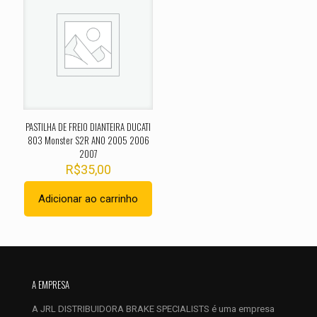
O seu endereço de e-mail não será publicado.
Campos
obrigatórios são marcados com
*
Sua avaliação
*
1 de 5
2 de 5
3 de 5
4 de 5
5 de 
estrelas
estrelas
estrelas
estrelas
estrel
PASTILHA DE FREIO DIANTEIRA DUCATI
803 Monster S2R ANO 2005 2006
2007
R$
35,00
Adicionar ao carrinho
Nome
*
A EMPRESA
E-
A JRL DISTRIBUIDORA BRAKE SPECIALISTS é uma empresa
mail
*