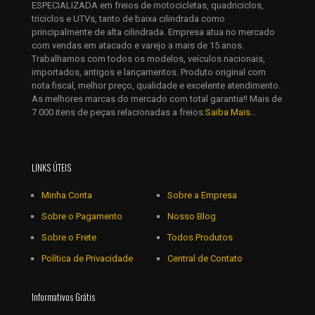
ESPECIALIZADA em freios de motocicletas, quadriciclos,
Salvar meus dados neste navegador para a próxima vez que
triciclos e UTVs, tanto de baixa cilindrada como
eu comentar.
principalmente de alta cilindrada. Empresa atua no mercado
com vendas em atacado e varejo a mais de 15 anos.
Trabalhamos com todos os modelos, veículos nacionais,
importados, antigos e lançamentos. Produto original com
nota fiscal, melhor preço, qualidade e excelente atendimento.
As melhores marcas do mercado com total garantia!! Mais de
7.000 itens de peças relacionadas a freios:
Saiba Mais...
LINKS ÚTEIS
Minha Conta
Sobre a Empresa
Sobre o Pagamento
Nosso Blog
Sobre o Frete
Todos Produtos
Política de Privacidade
Central de Contato
Informativos Grátis