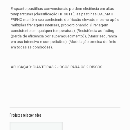
Enquanto pastilhas convencionais perdem eficiência em altas
temperaturas (classificação HF ou FF), as pastilhas DALMATI
FRENO mantêm seu coeficiente de fricção elevado mesmo após
múltiplas frenagens intensas, proporcionando: (Frenagem
consistente em qualquer temperatura), (Resistência ao fading
(perda de eficiência por superaquecimento)), (Maior segurança
em uso intensivo e competições), (Modulação precisa do freio
em todas as condições).
APLICAÇÃO: DIANTEIRAS 2 JOGOS PARA OS 2 DISCOS.
Avaliações
Peso
0,650 kg
Não há avaliações ainda.
Dimensões
15 × 15 × 5 cm
Seja o primeiro a avaliar “PASTILHA DE
FREIO DIANTEIRA INDIAN 1800 Chief
Produtos relacionados
ANO 2015 2016 2017 2018 2019 2020
2021 2022 2023”