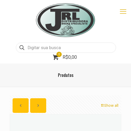
0
R$0,00
Produtos
Show all