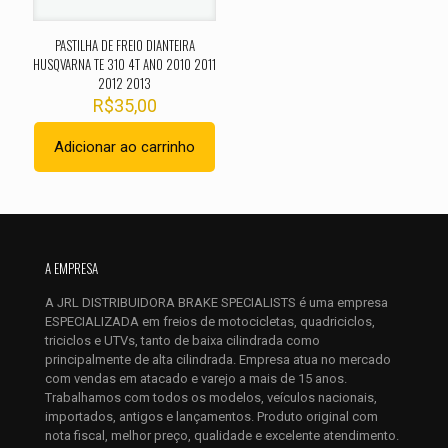
PASTILHA DE FREIO DIANTEIRA
HUSQVARNA TE 310 4T ANO 2010 2011
2012 2013
R$
35,00
Adicionar ao carrinho
Nome
*
E-
A EMPRESA
mail
*
A JRL DISTRIBUIDORA BRAKE SPECIALISTS é uma empresa
Salvar meus dados neste navegador para a próxima vez que
ESPECIALIZADA em freios de motocicletas, quadriciclos,
eu comentar.
triciclos e UTVs, tanto de baixa cilindrada como
principalmente de alta cilindrada. Empresa atua no mercado
com vendas em atacado e varejo a mais de 15 anos.
Trabalhamos com todos os modelos, veículos nacionais,
importados, antigos e lançamentos. Produto original com
nota fiscal, melhor preço, qualidade e excelente atendimento.