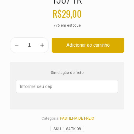
R$
29,00
776 em estoque
PASTILHA
Adicionar ao carrinho
DE
FREIO
DIANTEIRA
KAWASAKI
GPZ
Simulação de frete
500
S
ANO
1987
TK
quantidade
Categoria:
PASTILHA DE FREIO
SKU:
1-84 TK 08