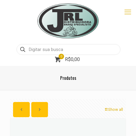
0
R$0,00
Produtos
Show all