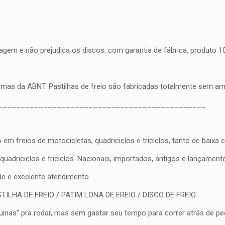
gem e não prejudica os discos, com garantia de fábrica, produto 100
ormas da ABNT. Pastilhas de freio são fabricadas totalmente sem a
______________________________________________
eios de motocicletas, quadriciclos e triciclos, tanto de baixa cil
driciclos e triciclos. Nacionais, importados, antigos e lançament
ade e excelente atendimento.
PASTILHA DE FREIO / PATIM LONA DE FREIO / DISCO DE FREIO.
nas” pra rodar, mas sem gastar seu tempo para correr atrás de peç