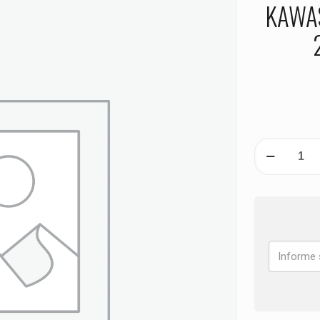
KAWAS
PASTILHA
DE
FREIO
DIANTEIRA
KAWASAKI
KLE
1000
Versys
S
ANO
2021
2022