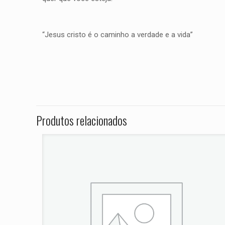
“Jesus cristo é o caminho a verdade e a vida”
Peso
Não há avaliações ai
Dimensões
Seja o primei
1000 Versys 
Produtos relacionados
O seu endereço de e
Sua avaliação
*