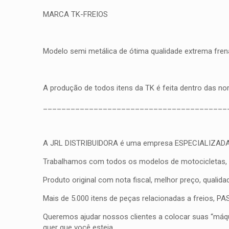
MARCA TK-FREIOS
Modelo semi metálica de ótima qualidade extrema frena
A produção de todos itens da TK é feita dentro das n
________________________________________
A JRL DISTRIBUIDORA é uma empresa ESPECIALIZADA em fr
Trabalhamos com todos os modelos de motocicletas, qua
Produto original com nota fiscal, melhor preço, qualid
Mais de 5.000 itens de peças relacionadas a freios, 
Queremos ajudar nossos clientes a colocar suas “máqui
quer que você esteja.