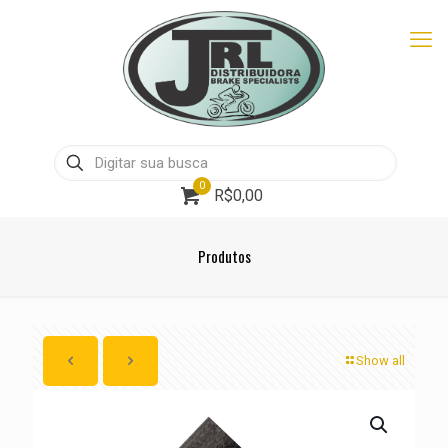
0
R$0,00
Produtos
Show all