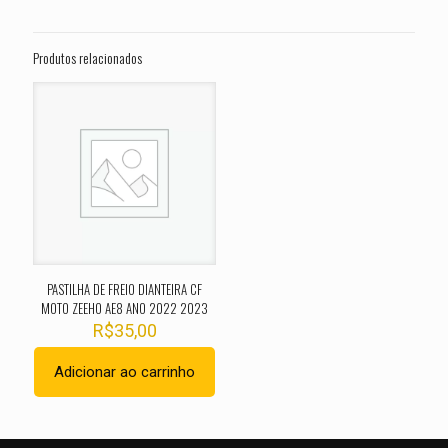
Seja o primeiro a avaliar “PASTILHA DE
FREIO DIANTEIRA KAWASAKI KX 450 X
Produtos relacionados
ANO 2024”
O seu endereço de e-mail não será publicado.
Campos
obrigatórios são marcados com
*
Sua avaliação
*
1 de 5
2 de 5
3 de 5
4 de 5
5 de 
estrelas
estrelas
estrelas
estrelas
estrel
PASTILHA DE FREIO DIANTEIRA CF
MOTO ZEEHO AE8 ANO 2022 2023
R$
35,00
Adicionar ao carrinho