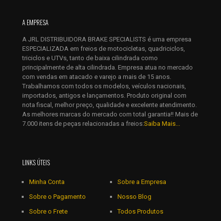
Nome
*
A EMPRESA
E-
mail
*
A JRL DISTRIBUIDORA BRAKE SPECIALISTS é uma empresa
ESPECIALIZADA em freios de motocicletas, quadriciclos,
Salvar meus dados neste navegador para a próxima vez que
triciclos e UTVs, tanto de baixa cilindrada como
eu comentar.
principalmente de alta cilindrada. Empresa atua no mercado
com vendas em atacado e varejo a mais de 15 anos.
Trabalhamos com todos os modelos, veículos nacionais,
importados, antigos e lançamentos. Produto original com
nota fiscal, melhor preço, qualidade e excelente atendimento.
As melhores marcas do mercado com total garantia!! Mais de
7.000 itens de peças relacionadas a freios:
Saiba Mais...
LINKS ÚTEIS
Minha Conta
Sobre a Empresa
Sobre o Pagamento
Nosso Blog
Sobre o Frete
Todos Produtos