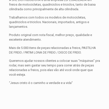
freios de motocicletas, quadriciclos e triciclos, tanto de baixa
cilindrada como principalmente de alta cilindrada.
Trabalhamos com todos os modelos de motocicletas,
quadriciclos e triciclos. Nacionais, importados, antigos e
lançamentos.
Produto original com nota fiscal, melhor preço, qualidade e
excelente atendimento.
Mais de 5.000 itens de peças relacionadas a freios, PASTILHA
DE FREIO / PATIM LONA DE FREIO / DISCO DE FREIO.
Queremos ajudar nossos clientes a colocar suas “máquinas” pra
rodar, mas sem gastar seu tempo para correr atrás de peças
relacionadas a freios, pois elas vão até você onde quer que
você esteja.
“Jesus cristo é o caminho a verdade e a vida”
Avaliações
Peso
0,300 kg
Não há avaliações ainda.
Dimensões
15 × 15 × 5 cm