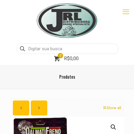
0
R$0,00
Produtos
Show all