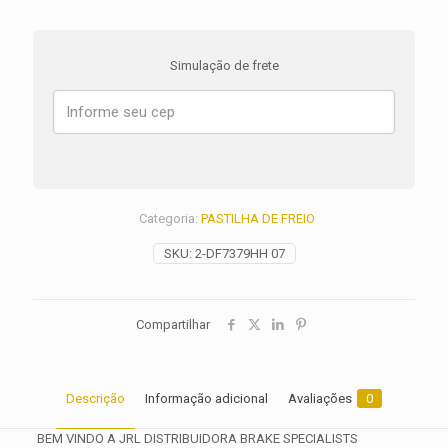
DIANTEIRA
KAWASAKI
VERSYS
Simulação de frete
1000
GRAND
TOURER
ANO
2019
2020
2021
2022
Categoria:
PASTILHA DE FREIO
2023
2024
SKU:
2-DF7379HH 07
2025
quantidade
Compartilhar
Descrição
Informação adicional
Avaliações
0
BEM VINDO A JRL DISTRIBUIDORA BRAKE SPECIALISTS