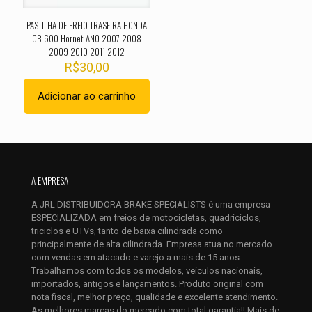
estrelas
estrelas
estrelas
estrelas
estrel
PASTILHA DE FREIO TRASEIRA HONDA
CB 600 Hornet ANO 2007 2008
2009 2010 2011 2012
R$
30,00
Adicionar ao carrinho
Nome
*
A EMPRESA
E-
A JRL DISTRIBUIDORA BRAKE SPECIALISTS é uma empresa
mail
*
ESPECIALIZADA em freios de motocicletas, quadriciclos,
Salvar meus dados neste navegador para a próxima vez que
triciclos e UTVs, tanto de baixa cilindrada como
eu comentar.
principalmente de alta cilindrada. Empresa atua no mercado
com vendas em atacado e varejo a mais de 15 anos.
Trabalhamos com todos os modelos, veículos nacionais,
importados, antigos e lançamentos. Produto original com
nota fiscal, melhor preço, qualidade e excelente atendimento.
As melhores marcas do mercado com total garantia!! Mais de