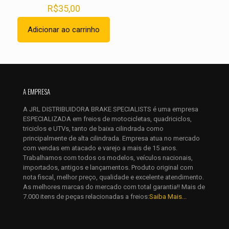
R$
35,00
Adicionar ao carrinho
Nome
*
E-
A EMPRESA
mail
*
A JRL DISTRIBUIDORA BRAKE SPECIALISTS é uma empresa
Salvar meus dados neste navegador para a próxima vez que
ESPECIALIZADA em freios de motocicletas, quadriciclos,
eu comentar.
triciclos e UTVs, tanto de baixa cilindrada como
principalmente de alta cilindrada. Empresa atua no mercado
com vendas em atacado e varejo a mais de 15 anos.
Trabalhamos com todos os modelos, veículos nacionais,
importados, antigos e lançamentos. Produto original com
nota fiscal, melhor preço, qualidade e excelente atendimento.
As melhores marcas do mercado com total garantia!! Mais de
7.000 itens de peças relacionadas a freios:
Saiba Mais...