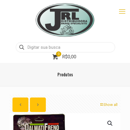
0
R$0,00
Produtos
Show all