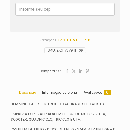
ABS
ANO
2015
2016
2017
2018
2019
Categoria:
PASTILHA DE FREIO
quantidade
SKU:
2-DF7379HH 09
Compartilhar
Descrição
Informação adicional
Avaliações
0
BEM VINDO A JRL DISTRIBUIDORA BRAKE SPECIALISTS
EMPRESA ESPECIALIZADA EM FREIOS DE MOTOCICLETA,
SCOOTER, QUADRICICLO, TRICICLO E UTV.
PASTILHA DE FREIO / DISCO DE FREIO / SAPATA PATIM LONA DE