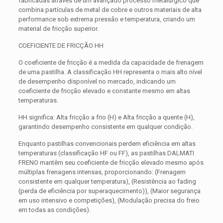
fabricadas através de um avançado processo metalúrgico que
combina partículas de metal de cobre e outros materiais de alta
performance sob extrema pressão e temperatura, criando um
material de fricção superior.
COEFICIENTE DE FRICÇÃO HH
O coeficiente de fricção é a medida da capacidade de frenagem
de uma pastilha. A classificação HH representa o mais alto nível
de desempenho disponível no mercado, indicando um
coeficiente de fricção elevado e constante mesmo em altas
temperaturas.
HH significa: Alta fricção a frio (H) e Alta fricção a quente (H),
garantindo desempenho consistente em qualquer condição.
Enquanto pastilhas convencionais perdem eficiência em altas
temperaturas (classificação HF ou FF), as pastilhas DALMATI
FRENO mantêm seu coeficiente de fricção elevado mesmo após
múltiplas frenagens intensas, proporcionando: (Frenagem
consistente em qualquer temperatura), (Resistência ao fading
(perda de eficiência por superaquecimento)), (Maior segurança
em uso intensivo e competições), (Modulação precisa do freio
em todas as condições).