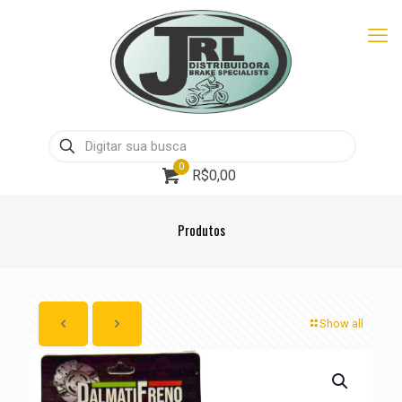
0
R$0,00
Produtos
Show all