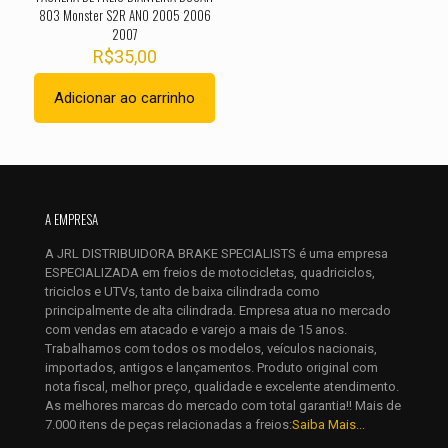
803 Monster S2R ANO 2005 2006
2007
R$
35,00
Adicionar ao carrinho
Nome
*
A EMPRESA
E-
A JRL DISTRIBUIDORA BRAKE SPECIALISTS é uma empresa
mail
*
ESPECIALIZADA em freios de motocicletas, quadriciclos,
Salvar meus dados neste navegador para a próxima vez que
triciclos e UTVs, tanto de baixa cilindrada como
eu comentar.
principalmente de alta cilindrada. Empresa atua no mercado
com vendas em atacado e varejo a mais de 15 anos.
Trabalhamos com todos os modelos, veículos nacionais,
importados, antigos e lançamentos. Produto original com
nota fiscal, melhor preço, qualidade e excelente atendimento.
As melhores marcas do mercado com total garantia!! Mais de
7.000 itens de peças relacionadas a freios:
Saiba Mais...