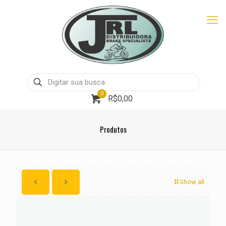
0
R$0,00
Produtos
Show all