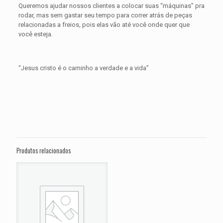
Queremos ajudar nossos clientes a colocar suas “máquinas” pra
rodar, mas sem gastar seu tempo para correr atrás de peças
relacionadas a freios, pois elas vão até você onde quer que
você esteja.
“Jesus cristo é o caminho a verdade e a vida”
Avaliações
Peso
0,500 kg
Não há avaliações ainda.
Dimensões
15 × 15 × 5 cm
Seja o primeiro a avaliar “PASTILHA DE
FREIO DIANTEIRA KAWASAKI ZX 1000
Produtos relacionados
H2 Carbon Ninja ANO 2017 2018 2019
2020”
O seu endereço de e-mail não será publicado.
Campos
obrigatórios são marcados com
*
Sua avaliação
*