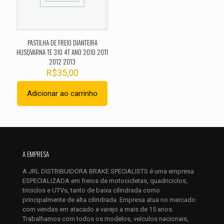
1 de 5
2 de 5
3 de 5
4 de 5
5 de 
estrelas
estrelas
estrelas
estrelas
estrel
PASTILHA DE FREIO DIANTEIRA
HUSQVARNA TE 310 4T ANO 2010 2011
2012 2013
R$
35,00
Adicionar ao carrinho
Nome
*
A EMPRESA
E-
A JRL DISTRIBUIDORA BRAKE SPECIALISTS é uma empresa
mail
*
ESPECIALIZADA em freios de motocicletas, quadriciclos,
Salvar meus dados neste navegador para a próxima vez que
triciclos e UTVs, tanto de baixa cilindrada como
eu comentar.
principalmente de alta cilindrada. Empresa atua no mercado
com vendas em atacado e varejo a mais de 15 anos.
Trabalhamos com todos os modelos, veículos nacionais,