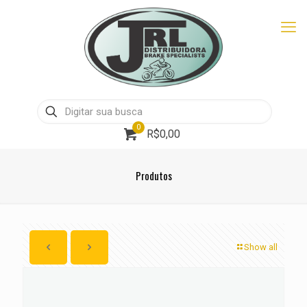
0
R$0,00
Produtos
Show all