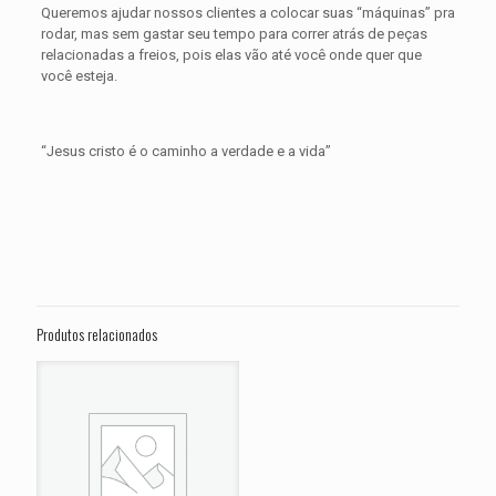
Queremos ajudar nossos clientes a colocar suas “máquinas” pra
rodar, mas sem gastar seu tempo para correr atrás de peças
relacionadas a freios, pois elas vão até você onde quer que
você esteja.
“Jesus cristo é o caminho a verdade e a vida”
Avaliações
Peso
0,300 kg
Não há avaliações ainda.
Dimensões
15 × 15 × 5 cm
Seja o primeiro a avaliar “PASTILHA DE
FREIO DIANTEIRA KAWASAKI ZX-10R
Produtos relacionados
1000 Ninja ANO 2008 2009 2010 2011
2012 2013 2014 2015”
O seu endereço de e-mail não será publicado.
Campos
obrigatórios são marcados com
*
Sua avaliação
*