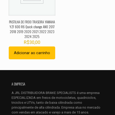
1 de 5
2 de 5
3 de 5
4 de 5
5 de 
estrelas
estrelas
estrelas
estrelas
estrel
PASTILHA DE FREIO TRASEIRA YAMAHA
YZF 600 R6 Quick change ANO 2017
2018 2019 2020 2021 2022 2023
2024 2025
R$
30,00
Adicionar ao carrinho
Nome
*
A EMPRESA
E-
mail
*
A JRL DISTRIBUIDORA BRAKE SPECIALISTS é uma empresa
Salvar meus dados neste navegador para a próxima vez que
ESPECIALIZADA em freios de motocicletas, quadriciclos,
eu comentar.
triciclos e UTVs, tanto de baixa cilindrada como
principalmente de alta cilindrada. Empresa atua no mercado
com vendas em atacado e varejo a mais de 15 anos.