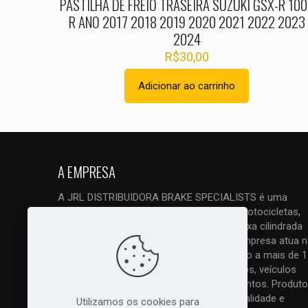
PASTILHA DE FREIO TRASEIRA SUZUKI GSX-R 10
R ANO 2017 2018 2019 2020 2021 2022 2023
2024
R$
30,00
Adicionar ao carrinho
A EMPRESA
A JRL DISTRIBUIDORA BRAKE SPECIALISTS é uma
empresa ESPECIALIZADA em freios de motocicletas,
quadriciclos, triciclos e UTVs, tanto de baixa cilindrada
como principalmente de alta cilindrada. Empresa atua 
mercado com vendas em atacado e varejo a mais de 1
anos. Trabalhamos com todos os modelos, veículos
nacionais, importados, antigos e lançamentos. Produto
original com nota fiscal, melhor preço, qualidade e
Utilizamos os cookies para