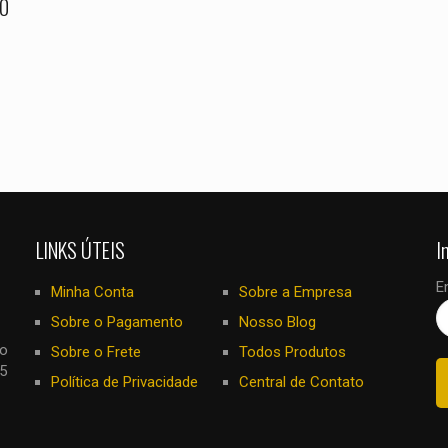
00
LINKS ÚTEIS
I
E
Minha Conta
Sobre a Empresa
Sobre o Pagamento
Nosso Blog
no
Sobre o Frete
Todos Produtos
5
Política de Privacidade
Central de Contato