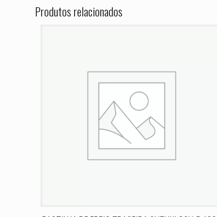
ANO 1993 199
Produtos relacionados
O seu endereço de e
Sua avaliação
*
Nome
*