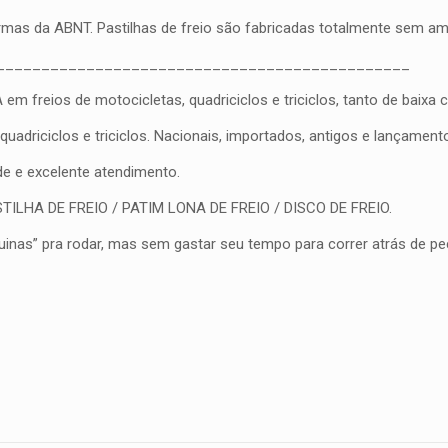
ormas da ABNT. Pastilhas de freio são fabricadas totalmente sem a
______________________________________________
eios de motocicletas, quadriciclos e triciclos, tanto de baixa cil
driciclos e triciclos. Nacionais, importados, antigos e lançament
ade e excelente atendimento.
PASTILHA DE FREIO / PATIM LONA DE FREIO / DISCO DE FREIO.
nas” pra rodar, mas sem gastar seu tempo para correr atrás de peç
Avaliações
nda.
ro a avaliar “PASTILHA DE FREIO DIANTEIRA K