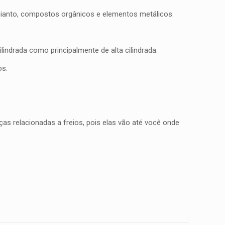
mianto, compostos orgânicos e elementos metálicos.
indrada como principalmente de alta cilindrada.
os.
as relacionadas a freios, pois elas vão até você onde
0,300 kg
15 × 15 × 5 cm
TM EXC 300