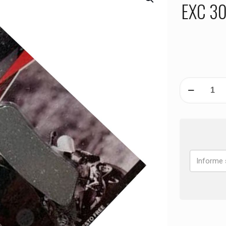
EXC 30
PASTILHA
DE
FREIO
DIANTEIRA
KTM
EXC
300
ANO
1993
1994
1995
1996
quantidade