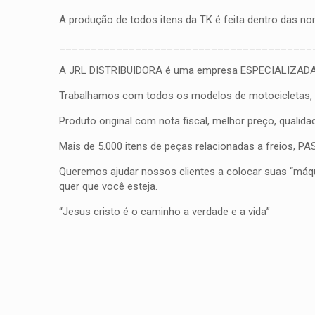
A produção de todos itens da TK é feita dentro das n
________________________________________
A JRL DISTRIBUIDORA é uma empresa ESPECIALIZADA em fr
Trabalhamos com todos os modelos de motocicletas, qua
Produto original com nota fiscal, melhor preço, qualid
Mais de 5.000 itens de peças relacionadas a freios, 
Queremos ajudar nossos clientes a colocar suas “máqui
quer que você esteja.
“Jesus cristo é o caminho a verdade e a vida”
Peso
Não há avaliações ai
Dimensões
Seja o primei