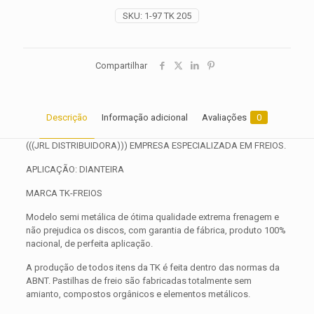
2000
SKU:
1-97 TK 205
2001
2002
quantidade
Compartilhar
Descrição
Informação adicional
Avaliações
0
(((JRL DISTRIBUIDORA))) EMPRESA ESPECIALIZADA EM FREIOS.
APLICAÇÃO: DIANTEIRA
MARCA TK-FREIOS
Modelo semi metálica de ótima qualidade extrema frenagem e
não prejudica os discos, com garantia de fábrica, produto 100%
nacional, de perfeita aplicação.
A produção de todos itens da TK é feita dentro das normas da
ABNT. Pastilhas de freio são fabricadas totalmente sem
amianto, compostos orgânicos e elementos metálicos.