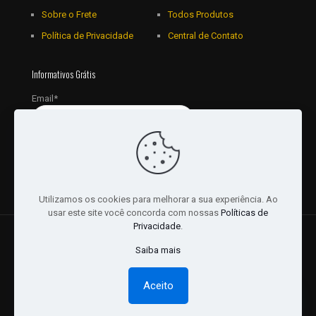
Sobre o Frete
Todos Produtos
Política de Privacidade
Central de Contato
Informativos Grátis
Email*
Utilizamos os cookies para melhorar a sua experiência. Ao
usar este site você concorda com nossas
Políticas de
Privacidade
.
© 2018 - 2026 Todos os Direitos reservados a JRL
Saiba mais
Distribuidora Ltda - CNPJ: 16757010/0001-06. | Desenvolvido
por:
Websites Br
Aceito