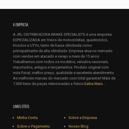
Nome
*
A EMPRESA
A JRL DISTRIBUIDORA BRAKE SPECIALISTS é uma empresa
E-
ESPECIALIZADA em freios de motocicletas, quadriciclos,
mail
*
triciclos e UTVs, tanto de baixa cilindrada como
Salvar meus dados neste navegador para a próxima vez que
principalmente de alta cilindrada. Empresa atua no mercado
eu comentar.
com vendas em atacado e varejo a mais de 15 anos.
Trabalhamos com todos os modelos, veículos nacionais,
importados, antigos e lançamentos. Produto original com
nota fiscal, melhor preço, qualidade e excelente atendimento.
As melhores marcas do mercado com total garantia!! Mais de
7.000 itens de peças relacionadas a freios:
Saiba Mais...
LINKS ÚTEIS
Minha Conta
Sobre a Empresa
Sobre o Pagamento
Nosso Blog