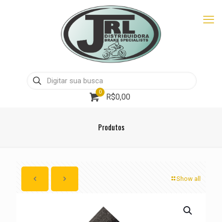
0
R$0,00
Produtos
Show all