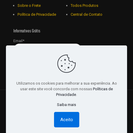
Sobre o Frete
Todos Produtos
Política de Privacidade
Central de Contato
Informativos Grátis
Email*
Utilizamos os cookies para melhorar a sua experiência. Ao
usar este site você concorda com nossas
Políticas de
Privacidade
.
© 2018 - 2026 Todos os Direitos reservados a JRL
Saiba mais
Distribuidora Ltda - CNPJ: 16757010/0001-06. | Desenvolvido
por:
Websites Br
Aceito