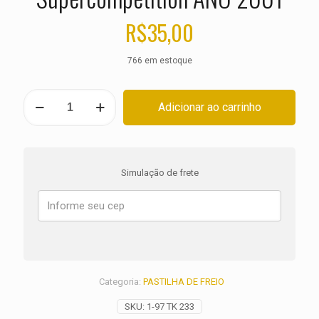
R$
35,00
766 em estoque
PASTILHA
Adicionar ao carrinho
DE
FREIO
DIANTEIRA
KTM
LC4
Simulação de frete
620
Supercompetition
ANO
2001
quantidade
Categoria:
PASTILHA DE FREIO
SKU:
1-97 TK 233