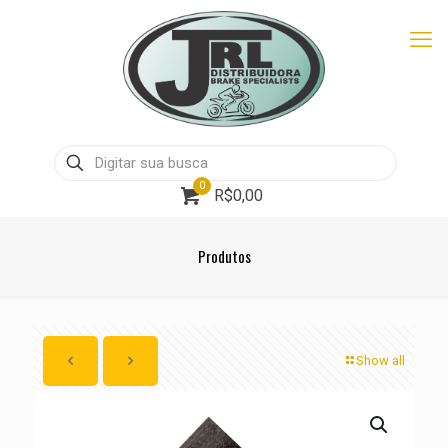
0
R$0,00
Produtos
Show all