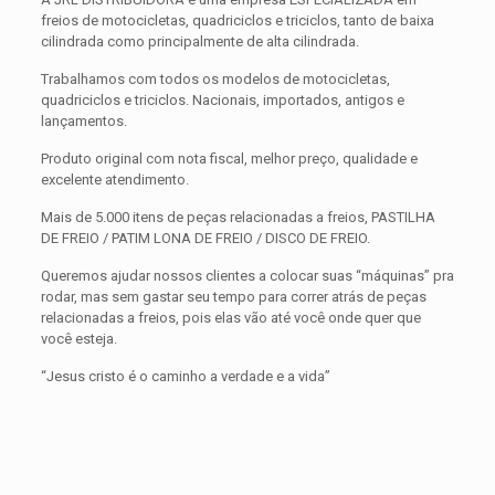
freios de motocicletas, quadriciclos e triciclos, tanto de baixa
cilindrada como principalmente de alta cilindrada.
Trabalhamos com todos os modelos de motocicletas,
quadriciclos e triciclos. Nacionais, importados, antigos e
lançamentos.
Produto original com nota fiscal, melhor preço, qualidade e
excelente atendimento.
Mais de 5.000 itens de peças relacionadas a freios, PASTILHA
DE FREIO / PATIM LONA DE FREIO / DISCO DE FREIO.
Queremos ajudar nossos clientes a colocar suas “máquinas” pra
rodar, mas sem gastar seu tempo para correr atrás de peças
relacionadas a freios, pois elas vão até você onde quer que
você esteja.
“Jesus cristo é o caminho a verdade e a vida”
Avaliações
Peso
0,300 kg
Não há avaliações ainda.
Dimensões
15 × 15 × 5 cm