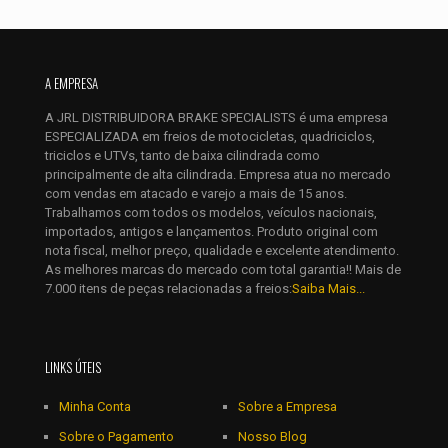
Nome
*
E-
mail
*
A EMPRESA
Salvar meus dados neste navegador para a próxima vez que
A JRL DISTRIBUIDORA BRAKE SPECIALISTS é uma empresa
eu comentar.
ESPECIALIZADA em freios de motocicletas, quadriciclos,
triciclos e UTVs, tanto de baixa cilindrada como
principalmente de alta cilindrada. Empresa atua no mercado
com vendas em atacado e varejo a mais de 15 anos.
Trabalhamos com todos os modelos, veículos nacionais,
importados, antigos e lançamentos. Produto original com
nota fiscal, melhor preço, qualidade e excelente atendimento.
As melhores marcas do mercado com total garantia!! Mais de
7.000 itens de peças relacionadas a freios:
Saiba Mais...
LINKS ÚTEIS
Minha Conta
Sobre a Empresa
Sobre o Pagamento
Nosso Blog